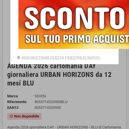
NON MOSTRARE QUESTA FINESTRA DI NUOVO.
AGENDA 2026 cartomania DAY
giornaliera URBAN HORIZONS da 12
mesi BLU
Marca
SEVEN
Riferimento
8055714326900BLU
EAN13
8055714326900
Non disponibile
block
Agenda 2026 giornaliera DAY - URBAN HORIZONS - BLU di Cartomania.