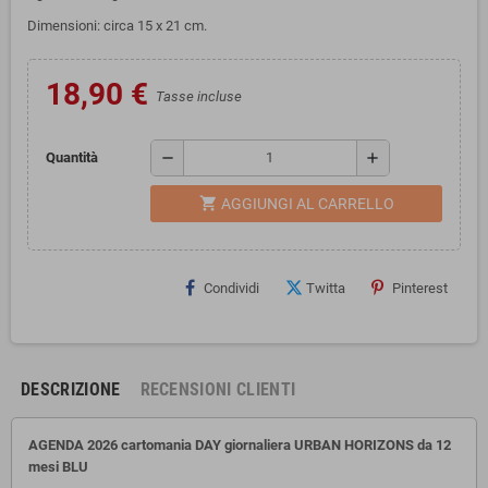
Dimensioni: circa 15 x 21 cm.
18,90 €
Tasse incluse
remove
add
Quantità
shopping_cart
AGGIUNGI AL CARRELLO
Condividi
Twitta
Pinterest
DESCRIZIONE
RECENSIONI CLIENTI
AGENDA 2026 cartomania DAY giornaliera URBAN HORIZONS da 12
mesi BLU