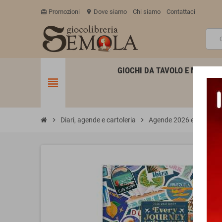
Promozioni
Dove siamo
Chi siamo
Contattaci
card_giftcard
location_on
GIOCHI DA TAVOLO E MINIATU
view_headline
chevron_right
Diari, agende e cartoleria
chevron_right
Agende 2026 e 2027 Le