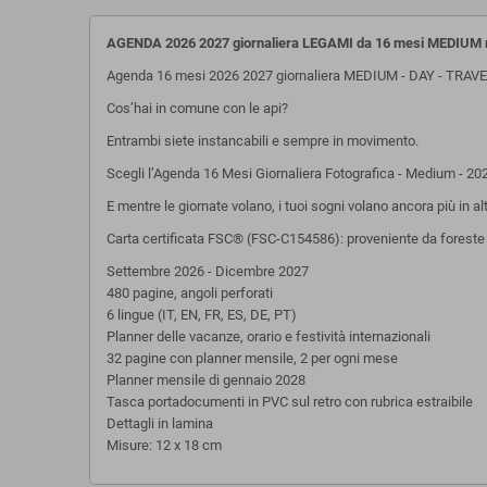
AGENDA 2026 2027 giornaliera LEGAMI da 16 mesi MEDIUM
Agenda 16 mesi 2026 2027 giornaliera MEDIUM - DAY - TRAV
Cos’hai in comune con le api?
Entrambi siete instancabili e sempre in movimento.
Scegli l’Agenda 16 Mesi Giornaliera Fotografica - Medium - 2
E mentre le giornate volano, i tuoi sogni volano ancora più in al
Carta certificata FSC® (FSC-C154586): proveniente da foreste be
Settembre 2026 - Dicembre 2027
480 pagine, angoli perforati
6 lingue (IT, EN, FR, ES, DE, PT)
Planner delle vacanze, orario e festività internazionali
32 pagine con planner mensile, 2 per ogni mese
Planner mensile di gennaio 2028
Tasca portadocumenti in PVC sul retro con rubrica estraibile
Dettagli in lamina
Misure: 12 x 18 cm