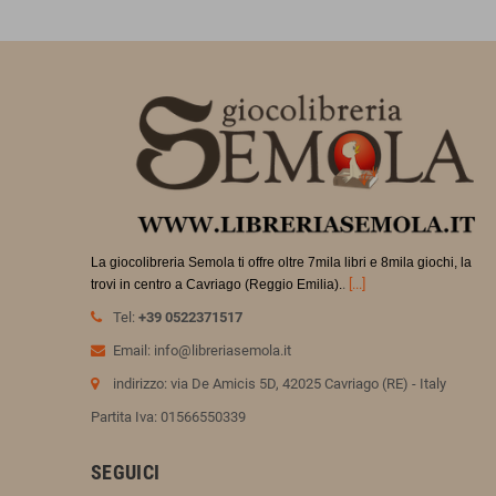
La giocolibreria Semola ti offre oltre 7mila libri e 8mila giochi, la
.
[...]
trovi in
centro a Cavriago (Reggio Emilia).
Tel:
+39 0522371517
Email: info@libreriasemola.it
indirizzo: via De Amicis 5D, 42025 Cavriago (RE) - Italy
Partita Iva: 01566550339
SEGUICI