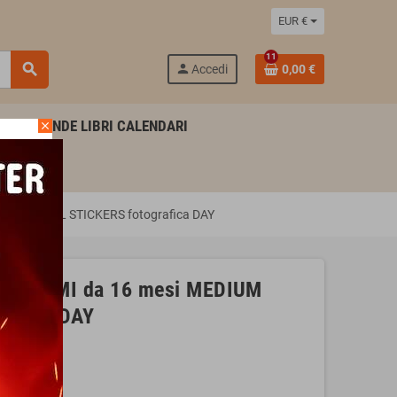
EUR €
11
search
person
Accedi
0,00 €
AGENDE LIBRI CALENDARI
close
dia TRAVEL STICKERS fotografica DAY
a LEGAMI da 16 mesi MEDIUM
rafica DAY