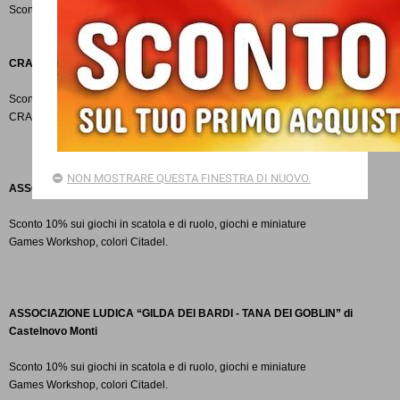
Sconto
5% su tutti i libri (tranne i testi scolastici).
CRAL
ASL Reggio Emilia
Sconto
15% sulla cartoleria - rimborso spesa sui libri scolastici
(effettuato dal
CRAL).
NON MOSTRARE QUESTA FINESTRA DI NUOVO.
ASSOCIAZIONE
POLISPORTIVA “ARENA” di Montecchio Emilia
Sconto
10% sui giochi in scatola e di ruolo, giochi e miniature
Games
Workshop, colori
Citadel.
ASSOCIAZIONE
LUDICA “GILDA DEI BARDI - TANA DEI GOBLIN” di
Castelnovo Monti
Sconto
10% sui giochi in scatola e di ruolo, giochi e miniature
Games
Workshop, colori
Citadel.