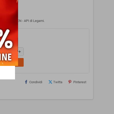
 - BEE GREEN - API di Legami.
add
L CARRELLO
Condividi
Twitta
Pinterest