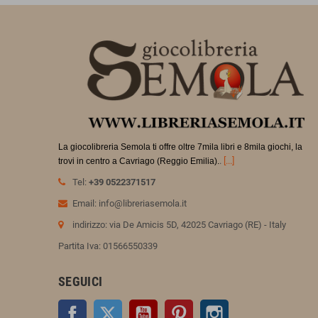
La giocolibreria Semola ti offre oltre 7mila libri e 8mila giochi, la
.
[...]
trovi in
centro a Cavriago (Reggio Emilia).
Tel:
+39 0522371517
Email: info@libreriasemola.it
indirizzo: via De Amicis 5D, 42025 Cavriago (RE) - Italy
Partita Iva: 01566550339
SEGUICI
Facebook
Twitter
YouTube
Pinterest
Instagram