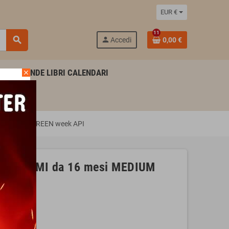
EUR €
11
search
person
Accedi
0,00 €
AGENDE LIBRI CALENDARI
close
media BEE GREEN week API
le LEGAMI da 16 mesi MEDIUM