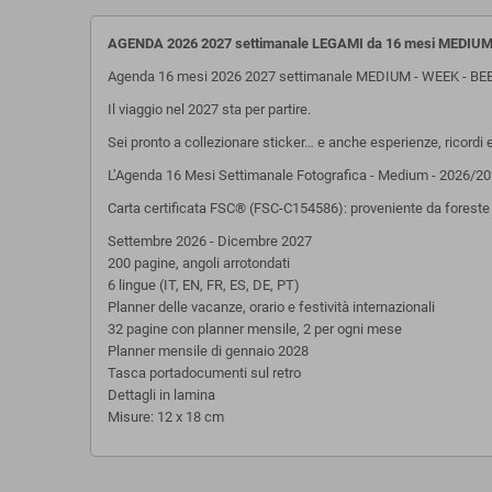
AGENDA 2026 2027 settimanale LEGAMI da 16 mesi MEDIUM
Agenda 16 mesi 2026 2027 settimanale MEDIUM - WEEK - BEE
Il viaggio nel 2027 sta per partire.
Sei pronto a collezionare sticker… e anche esperienze, ricordi e
L’Agenda 16 Mesi Settimanale Fotografica - Medium - 2026/2027
Carta certificata FSC® (FSC-C154586): proveniente da foreste be
Settembre 2026 - Dicembre 2027
200 pagine, angoli arrotondati
6 lingue (IT, EN, FR, ES, DE, PT)
Planner delle vacanze, orario e festività internazionali
32 pagine con planner mensile, 2 per ogni mese
Planner mensile di gennaio 2028
Tasca portadocumenti sul retro
Dettagli in lamina
Misure: 12 x 18 cm