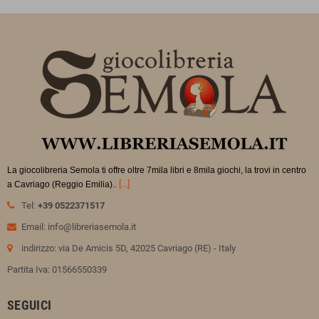
La giocolibreria Semola ti offre oltre 7mila libri e 8mila giochi, la trovi in
centro
.
[...]
a Cavriago (Reggio Emilia).
Tel:
+39 0522371517
Email: info@libreriasemola.it
indirizzo: via De Amicis 5D, 42025 Cavriago (RE) - Italy
Partita Iva: 01566550339
SEGUICI