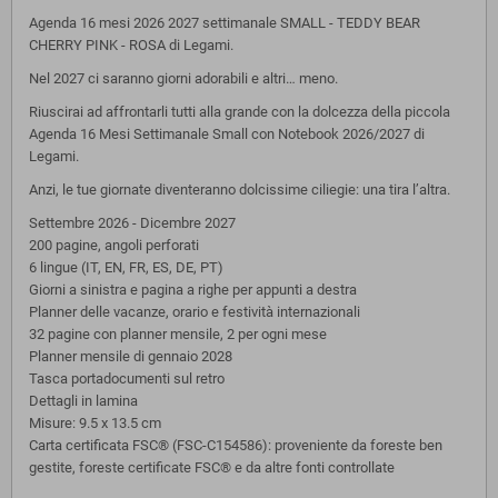
Agenda 16 mesi 2026 2027 settimanale SMALL - TEDDY BEAR
CHERRY PINK - ROSA di Legami.
Nel 2027 ci saranno giorni adorabili e altri… meno.
Riuscirai ad affrontarli tutti alla grande con la dolcezza della piccola
Agenda 16 Mesi Settimanale Small con Notebook 2026/2027 di
Legami.
Anzi, le tue giornate diventeranno dolcissime ciliegie: una tira l’altra.
Settembre 2026 - Dicembre 2027
200 pagine, angoli perforati
6 lingue (IT, EN, FR, ES, DE, PT)
Giorni a sinistra e pagina a righe per appunti a destra
Planner delle vacanze, orario e festività internazionali
32 pagine con planner mensile, 2 per ogni mese
Planner mensile di gennaio 2028
Tasca portadocumenti sul retro
Dettagli in lamina
Misure: 9.5 x 13.5 cm
Carta certificata FSC® (FSC-C154586): proveniente da foreste ben
gestite, foreste certificate FSC® e da altre fonti controllate