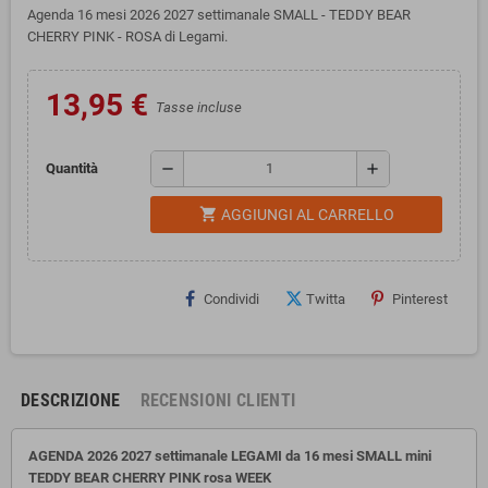
Agenda 16 mesi 2026 2027 settimanale SMALL - TEDDY BEAR
CHERRY PINK - ROSA di Legami.
13,95 €
Tasse incluse
remove
add
Quantità
shopping_cart
AGGIUNGI AL CARRELLO
Condividi
Twitta
Pinterest
DESCRIZIONE
RECENSIONI CLIENTI
AGENDA 2026 2027 settimanale LEGAMI da 16 mesi SMALL mini
TEDDY BEAR CHERRY PINK rosa WEEK