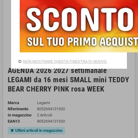
NON MOSTRARE QUESTA FINESTRA DI NUOVO.
AGENDA 2026 2027 settimanale
LEGAMI da 16 mesi SMALL mini TEDDY
BEAR CHERRY PINK rosa WEEK
Marca
Legami
Riferimento
8052694131920
In magazzino
2 Articoli
EAN13
8052694131920
Ultimi articoli in magazzino
notifications_active