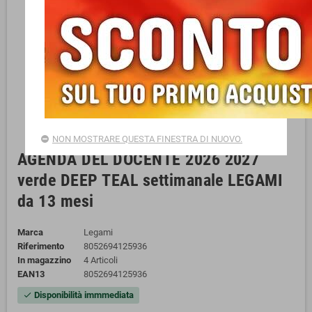
NON MOSTRARE QUESTA FINESTRA DI NUOVO.
AGENDA DEL DOCENTE 2026 2027
verde DEEP TEAL settimanale LEGAMI
da 13 mesi
Marca
Legami
Riferimento
8052694125936
In magazzino
4 Articoli
EAN13
8052694125936
Disponibilità immmediata
check