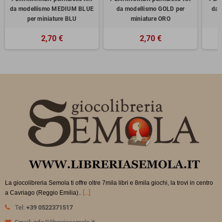
da modellismo MEDIUM BLUE
da modellismo GOLD per
da 
per miniature BLU
miniature ORO
2,70 €
2,70 €
La giocolibreria Semola ti offre oltre 7mila libri e 8mila giochi, la trovi in
centro
.
[...]
a Cavriago (Reggio Emilia).
Tel:
+39 0522371517