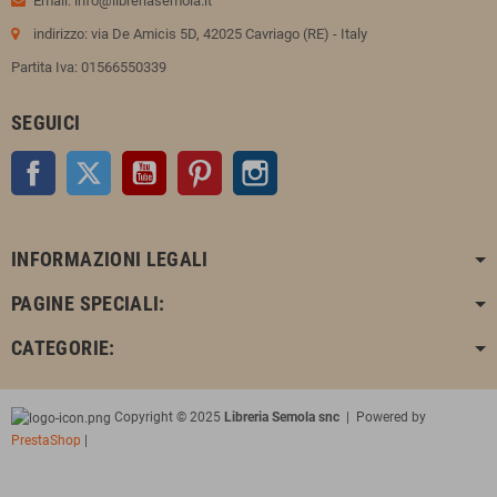
Email: info@libreriasemola.it
indirizzo: via De Amicis 5D, 42025 Cavriago (RE) - Italy
Partita Iva: 01566550339
SEGUICI
Facebook
Twitter
YouTube
Pinterest
Instagram
INFORMAZIONI LEGALI
PAGINE SPECIALI:
CATEGORIE:
Copyright © 2025
Libreria Semola snc
| Powered by
PrestaShop
|