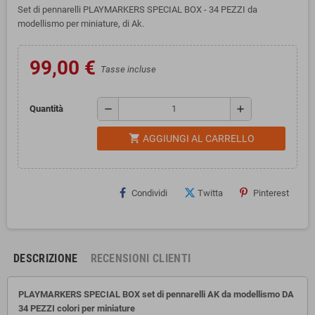
Set di pennarelli PLAYMARKERS SPECIAL BOX - 34 PEZZI da
modellismo per miniature, di Ak.
99,00 €
Tasse incluse
remove
add
Quantità
shopping_cart
AGGIUNGI AL CARRELLO
Condividi
Twitta
Pinterest
DESCRIZIONE
RECENSIONI CLIENTI
PLAYMARKERS SPECIAL BOX set di pennarelli AK da modellismo DA
34 PEZZI colori per miniature