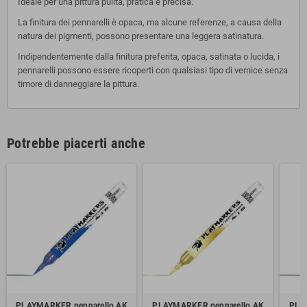
Ideale per una pittura pulita, pratica e precisa.
La finitura dei pennarelli è opaca, ma alcune referenze, a causa della
natura dei pigmenti, possono presentare una leggera satinatura.
Indipendentemente dalla finitura preferita, opaca, satinata o lucida, i
pennarelli possono essere ricoperti con qualsiasi tipo di vernice senza
timore di danneggiare la pittura.
Potrebbe piacerti anche
PLAYMARKER pennarello AK
PLAYMARKER pennarello AK
PLA