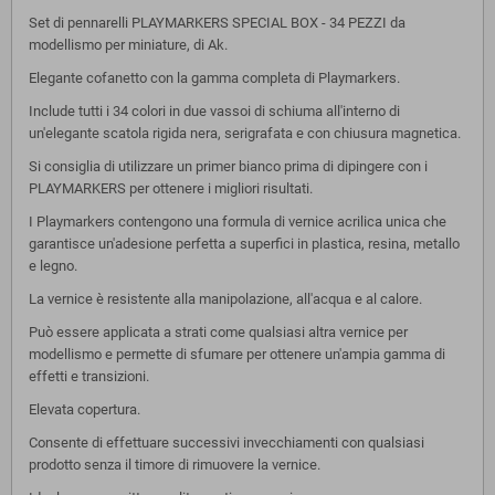
Set di pennarelli PLAYMARKERS SPECIAL BOX - 34 PEZZI da
modellismo per miniature, di Ak.
Elegante cofanetto con la gamma completa di Playmarkers.
Include tutti i 34 colori in due vassoi di schiuma all'interno di
un'elegante scatola rigida nera, serigrafata e con chiusura magnetica.
Si consiglia di utilizzare un primer bianco prima di dipingere con i
PLAYMARKERS per ottenere i migliori risultati.
I Playmarkers contengono una formula di vernice acrilica unica che
garantisce un'adesione perfetta a superfici in plastica, resina, metallo
e legno.
La vernice è resistente alla manipolazione, all'acqua e al calore.
Può essere applicata a strati come qualsiasi altra vernice per
modellismo e permette di sfumare per ottenere un'ampia gamma di
effetti e transizioni.
Elevata copertura.
Consente di effettuare successivi invecchiamenti con qualsiasi
prodotto senza il timore di rimuovere la vernice.