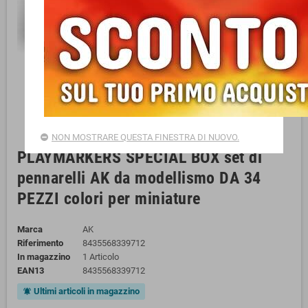
NON MOSTRARE QUESTA FINESTRA DI NUOVO.
PLAYMARKERS SPECIAL BOX set di
pennarelli AK da modellismo DA 34
PEZZI colori per miniature
Marca
AK
Riferimento
8435568339712
In magazzino
1 Articolo
EAN13
8435568339712
Ultimi articoli in magazzino
notifications_active