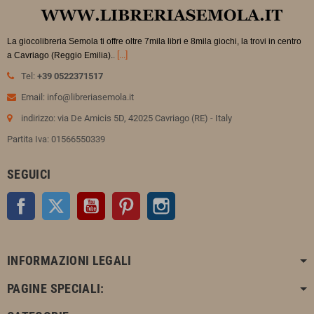
La giocolibreria Semola ti offre oltre 7mila libri e 8mila giochi, la trovi in
centro
.
[...]
a Cavriago (Reggio Emilia).
Tel:
+39 0522371517
Email: info@libreriasemola.it
indirizzo: via De Amicis 5D, 42025 Cavriago (RE) - Italy
Partita Iva: 01566550339
SEGUICI
Facebook
Twitter
YouTube
Pinterest
Instagram
INFORMAZIONI LEGALI
PAGINE SPECIALI: