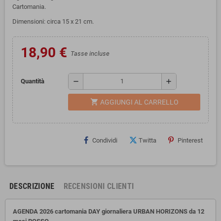
Cartomania.
Dimensioni: circa 15 x 21 cm.
18,90 €
Tasse incluse
remove
add
Quantità
shopping_cart
AGGIUNGI AL CARRELLO
Condividi
Twitta
Pinterest
DESCRIZIONE
RECENSIONI CLIENTI
AGENDA 2026 cartomania DAY giornaliera URBAN HORIZONS da 12