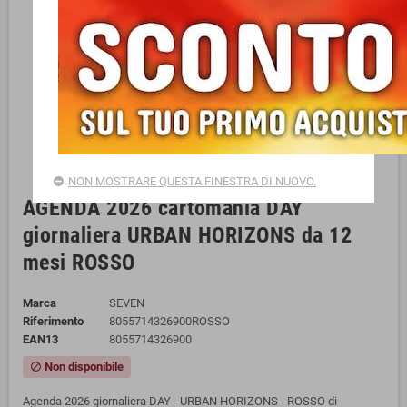
NON MOSTRARE QUESTA FINESTRA DI NUOVO.
AGENDA 2026 cartomania DAY
giornaliera URBAN HORIZONS da 12
mesi ROSSO
Marca
SEVEN
Riferimento
8055714326900ROSSO
EAN13
8055714326900
Non disponibile
block
Agenda 2026 giornaliera DAY - URBAN HORIZONS - ROSSO di