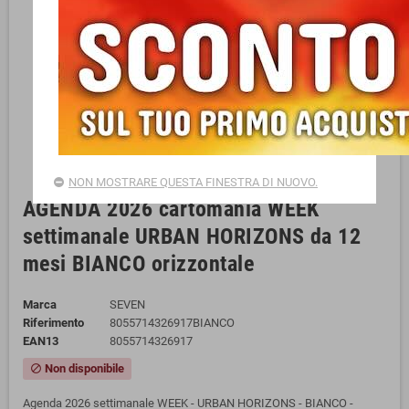
NON MOSTRARE QUESTA FINESTRA DI NUOVO.
AGENDA 2026 cartomania WEEK
settimanale URBAN HORIZONS da 12
mesi BIANCO orizzontale
Marca
SEVEN
Riferimento
8055714326917BIANCO
EAN13
8055714326917
Non disponibile
block
Agenda 2026 settimanale WEEK - URBAN HORIZONS - BIANCO -