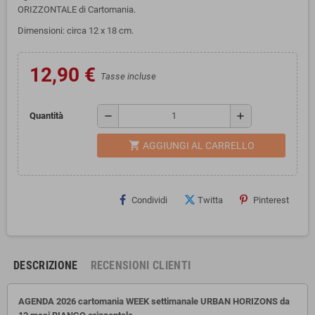
ORIZZONTALE di Cartomania.
Dimensioni: circa 12 x 18 cm.
12,90 €
Tasse incluse
remove
add
Quantità
shopping_cart
AGGIUNGI AL CARRELLO
Condividi
Twitta
Pinterest
DESCRIZIONE
RECENSIONI CLIENTI
AGENDA 2026 cartomania WEEK settimanale URBAN HORIZONS da