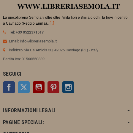
La giocolibreria Semola ti offre oltre 7mila libri e 8mila giochi, la trovi in
centro
.
[...]
a Cavriago (Reggio Emilia).
Tel:
+39 0522371517
Email: info@libreriasemola.it
indirizzo: via De Amicis 5D, 42025 Cavriago (RE) - Italy
Partita Iva: 01566550339
SEGUICI
Facebook
Twitter
YouTube
Pinterest
Instagram
INFORMAZIONI LEGALI
PAGINE SPECIALI: