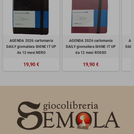
AGENDA 2026 cartomania
AGENDA 2026 cartomania
AG
DAILY giornaliera SHINE IT UP
DAILY giornaliera SHINE IT UP
DAILY
da 12 mesi NERO
da 12 mesi ROSSO
19,90 €
19,90 €