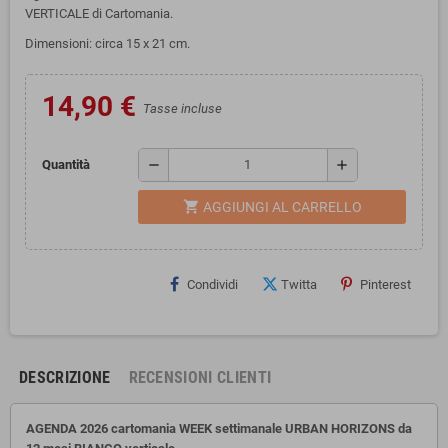
VERTICALE di Cartomania.
Dimensioni: circa 15 x 21 cm.
14,90 €
Tasse incluse
remove
add
Quantità
shopping_cart
AGGIUNGI AL CARRELLO
Condividi
Twitta
Pinterest
DESCRIZIONE
RECENSIONI CLIENTI
AGENDA 2026 cartomania WEEK settimanale URBAN HORIZONS da