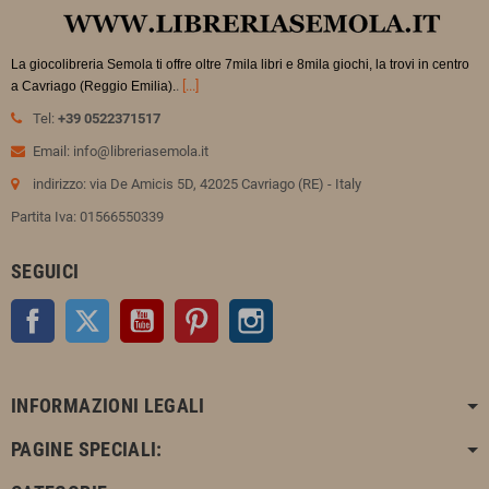
La giocolibreria Semola ti offre oltre 7mila libri e 8mila giochi, la trovi in
centro
.
[...]
a Cavriago (Reggio Emilia).
Tel:
+39 0522371517
Email: info@libreriasemola.it
indirizzo: via De Amicis 5D, 42025 Cavriago (RE) - Italy
Partita Iva: 01566550339
SEGUICI
Facebook
Twitter
YouTube
Pinterest
Instagram
INFORMAZIONI LEGALI
PAGINE SPECIALI: