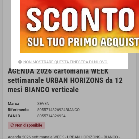
NON MOSTRARE QUESTA FINESTRA DI NUOVO.
AGENDA 2026 cartomania WEEK
settimanale URBAN HORIZONS da 12
mesi BIANCO verticale
Marca
SEVEN
Riferimento
8055714326924BIANCO
EAN13
8055714326924
Non disponibile
block
Agenda 2026 settimanale WEEK - URBAN HORIZONS - BIANCO -