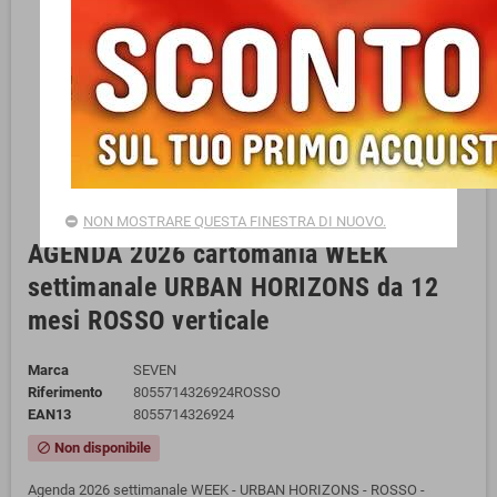
NON MOSTRARE QUESTA FINESTRA DI NUOVO.
AGENDA 2026 cartomania WEEK
settimanale URBAN HORIZONS da 12
mesi ROSSO verticale
Marca
SEVEN
Riferimento
8055714326924ROSSO
EAN13
8055714326924
Non disponibile
block
Agenda 2026 settimanale WEEK - URBAN HORIZONS - ROSSO -