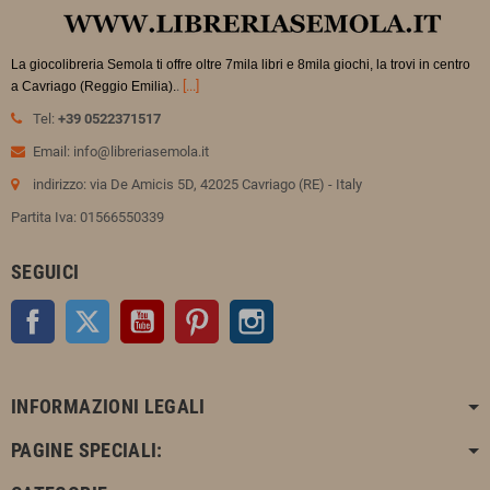
La giocolibreria Semola ti offre oltre 7mila libri e 8mila giochi, la trovi in
centro
.
[...]
a Cavriago (Reggio Emilia).
Tel:
+39 0522371517
Email: info@libreriasemola.it
indirizzo: via De Amicis 5D, 42025 Cavriago (RE) - Italy
Partita Iva: 01566550339
SEGUICI
Facebook
Twitter
YouTube
Pinterest
Instagram
INFORMAZIONI LEGALI
PAGINE SPECIALI: