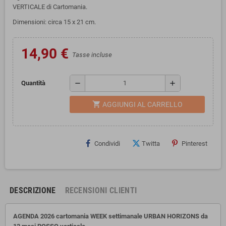
VERTICALE di Cartomania.
Dimensioni: circa 15 x 21 cm.
14,90 €
Tasse incluse
remove
add
Quantità
shopping_cart
AGGIUNGI AL CARRELLO
Condividi
Twitta
Pinterest
DESCRIZIONE
RECENSIONI CLIENTI
AGENDA 2026 cartomania WEEK settimanale URBAN HORIZONS da