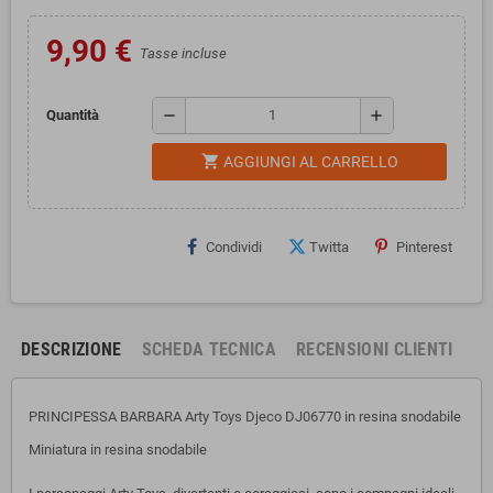
9,90 €
Tasse incluse
remove
add
Quantità
shopping_cart
AGGIUNGI AL CARRELLO
Condividi
Twitta
Pinterest
DESCRIZIONE
SCHEDA TECNICA
RECENSIONI CLIENTI
PRINCIPESSA BARBARA Arty Toys Djeco DJ06770 in resina snodabile
Miniatura in resina snodabile