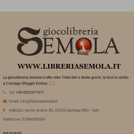
La giocolibreria Semola ti offre oltre 7mila libri e 8mila giochi, la trovi in
centro
.
[...]
a Cavriago (Reggio Emilia).
Tel:
+39 0522371517
Email: info@libreriasemola.it
indirizzo: via De Amicis 5D, 42025 Cavriago (RE) - Italy
Partita Iva: 01566550339