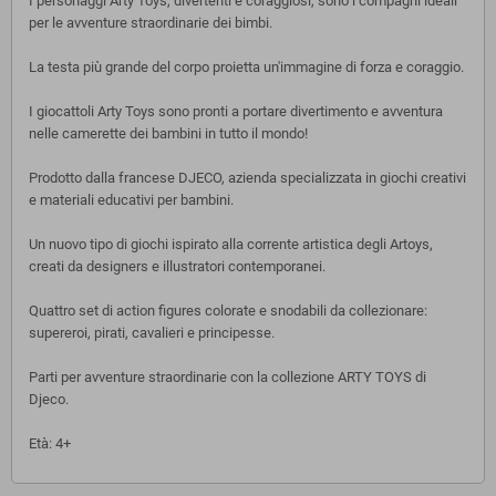
I personaggi Arty Toys, divertenti e coraggiosi, sono i compagni ideali
per le avventure straordinarie dei bimbi.
La testa più grande del corpo proietta un'immagine di forza e coraggio.
I giocattoli Arty Toys sono pronti a portare divertimento e avventura
nelle camerette dei bambini in tutto il mondo!
Prodotto dalla francese DJECO, azienda specializzata in giochi creativi
e materiali educativi per bambini.
Un nuovo tipo di giochi ispirato alla corrente artistica degli Artoys,
creati da designers e illustratori contemporanei.
Quattro set di action figures colorate e snodabili da collezionare:
supereroi, pirati, cavalieri e principesse.
Parti per avventure straordinarie con la collezione ARTY TOYS di
Djeco.
Età: 4+