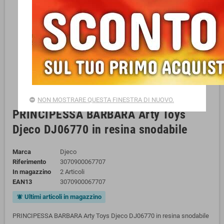
NON MOSTRARE QUESTA FINESTRA DI NUOVO.
PRINCIPESSA BARBARA Arty Toys
Djeco DJ06770 in resina snodabile
Marca
Djeco
Riferimento
3070900067707
In magazzino
2 Articoli
EAN13
3070900067707
Ultimi articoli in magazzino
notifications_active
PRINCIPESSA BARBARA Arty Toys Djeco DJ06770 in resina snodabile