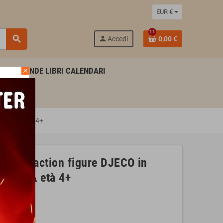
EUR €
11
search
person
Accedi
0,00 €
AGENDE LIBRI CALENDARI
close
IATURA età 4+
TOYS action figure DJECO in
IATURA età 4+