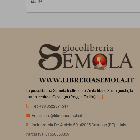
Età: 4+
La giocolibreria Semola ti offre oltre 7mila libri e 8mila giochi, la
.
[...]
trovi in
centro a Cavriago (Reggio Emilia).
Tel:
+39 0522371517
Email: info@libreriasemola.it
indirizzo: via De Amicis 5D, 42025 Cavriago (RE) - Italy
Partita Iva: 01566550339