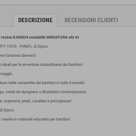
DESCRIZIONE
RECENSIONI CLIENTI
 resina DJ06834 snodabile MINIATURA età 4+
RTY TOYS - PIRATI, di Djeco.
one funziona davvero!
 ideali per le avventure straordinarie dei bambini.
oraggio.
ntura nelle camerette dei bambini in tutto il mondo!
toys, creati da designers e illustratori contemporanei.
: supereroi, pirati, cavalieri e principesse!
di Djeco.
creativi e materiali educativi per bambini.