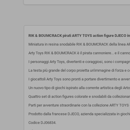
RIK & BOUMCRACK pirati ARTY TOYS action figure DJECO in
Miniatura in resina snodabile RIK & BOUMCRACK della linea A
Arty Toys RIK & BOUMCRACK è il pirata cannoniere... e il cann
I personaggi Arty Toys, divertenti e coraggiosi, sono i compagni
La testa più grande del corpo proietta un'immagine di forza e c
I giocattoli Arty Toys sono pronti a portare divertimento e avve
U
n nuovo tipo di giochi ispirato alla corrente artistica degli Ar
Quattro set di action figures colorate e snodabili da collezionare
Parti per avventure straordinarie con la collezione ARTY TOYS 
Prodotto dalla francese DJECO, azienda specializzata in giochi 
Codice
DJ06834
.