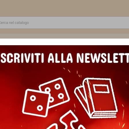
RE
GIOCATTOLI E MODELLINI
PUZZLE E COSTRUZIONI
SCUOLA E TEMPO LIBERO
irati ARTY TOYS action figure DJECO in resina DJ06834 snodabile MIN
RIK & BOUMCRACK pirati ARTY 
resina DJ06834 snodabile MIN
Marca
Djeco
Riferimento
3070900068346
In magazzino
2 Articoli