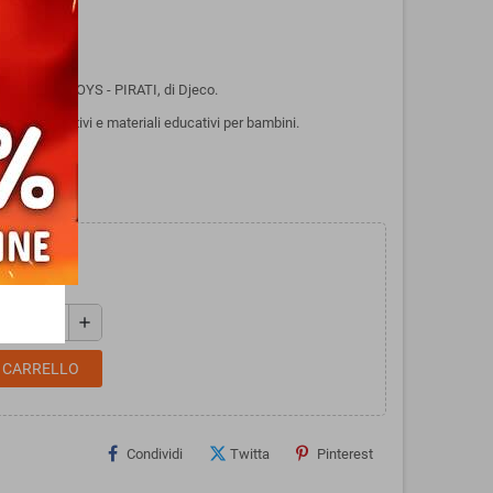
inea ARTY TOYS - PIRATI, di Djeco.
giochi creativi e materiali educativi per bambini.
add
L CARRELLO
Condividi
Twitta
Pinterest