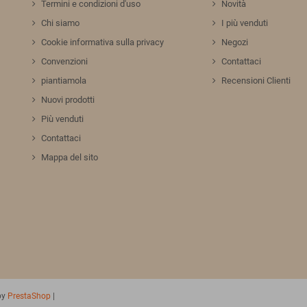
Termini e condizioni d'uso
Novità
Chi siamo
I più venduti
Cookie informativa sulla privacy
Negozi
Convenzioni
Contattaci
piantiamola
Recensioni Clienti
Nuovi prodotti
Più venduti
Contattaci
Mappa del sito
by
PrestaShop
|