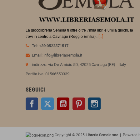
La giocolibreria Semola ti offre oltre 7mila libri e 8mila giochi, la
.
[...]
trovi in
centro a Cavriago (Reggio Emilia).
Tel:
+39 0522371517
Email: info@libreriasemola.it
indirizzo: via De Amicis 5D, 42025 Cavriago (RE) - Italy
Partita Iva: 01566550339
SEGUICI
Facebook
Twitter
YouTube
Pinterest
Instagram
Copyright © 2025
Libreria Semola snc
| Powered 