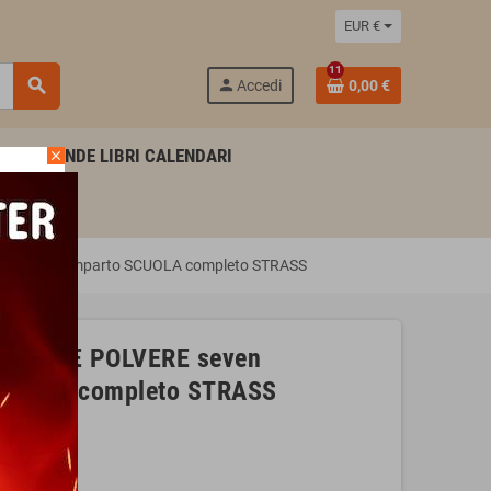
EUR €
11
search
person
Accedi
0,00 €
AGENDE LIBRI CALENDARI
close
S triplo scomparto SCUOLA completo STRASS
 CELESTE POLVERE seven
SCUOLA completo STRASS