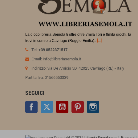
La giocolibreria Semola ti offre oltre 7mila libri e 8mila giochi, la
.
[...]
trovi in
centro a Cavriago (Reggio Emilia).
Tel:
+39 0522371517
Email: info@libreriasemola.it
indirizzo: via De Amicis 5D, 42025 Cavriago (RE) - Italy
Partita Iva: 01566550339
SEGUICI
Facebook
Twitter
YouTube
Pinterest
Instagram
Copyright © 2025
Libreria Semola snc
| Powered 