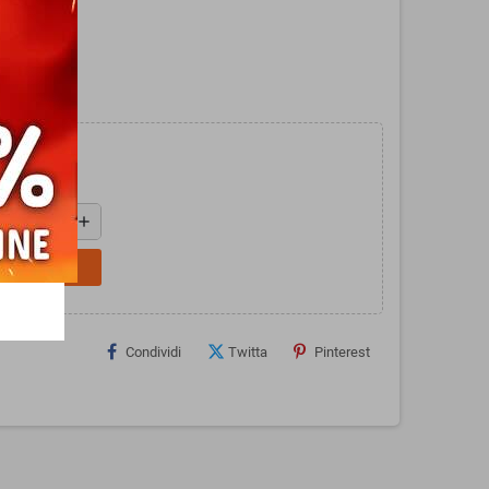
, di Seven.
add
L CARRELLO
Condividi
Twitta
Pinterest