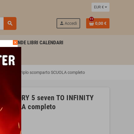
EUR €
11
search
person
Accedi
0,00 €
AGENDE LIBRI CALENDARI
close
ND BEYOND triplo scomparto SCUOLA completo
TOY STORY 5 seven TO INFINITY
o SCUOLA completo