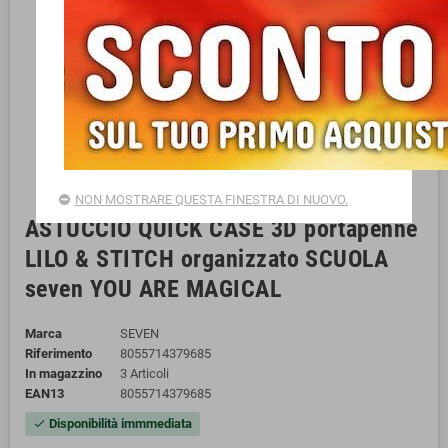
NON MOSTRARE QUESTA FINESTRA DI NUOVO.
ASTUCCIO QUICK CASE 3D portapenne
LILO & STITCH organizzato SCUOLA
seven YOU ARE MAGICAL
Marca
SEVEN
Riferimento
8055714379685
In magazzino
3 Articoli
EAN13
8055714379685
Disponibilità immmediata
check