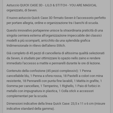
Astuccio QUICK CASE 3D - LILO & STITCH - YOU ARE MAGICAL
organizzato, di Seven.
Il nuovo astuccio Quick Case 3D firmato Seven è l'accessorio perfetto
per portare allegria, ordine e organizzazione tra i banchi di scuola.
Questo innovativo portapenne unisce la straordinaria praticità di una
singola cerniera esterna all'organizzazione impeccabile dei classici
modelli a più scomparti, arricchito da una splendida grafica
tridimensionale in rilievo dell'alieno Stitch.
Già completo di 45 pezzi di cancelleria di altissima qualità selezionati
da Seven, è studiato per ottimizzare lo spazio nello zaino e rendere
immediato l'accesso a matite e pennarelli durante le ore di lezione.
Contenuto della confezione (45 pezzi complessivi): 1 Penna
cancellabile blu, 1 Penna a sfera rossa, 18 Pastelli a colori con mina
resistente, 18 Pennarelli con punta fine lavabili, 1 Matita in grafite, 1
Gomma per cancellare, 1 Temperino, 1 Righello, 1 Paio di forbici in
metallo con impugnatura in plastica, 1 Colla stick e accessori
complementari per la scuola.
Dimensioni indicative della linea Quick Case: 23,5 x 11 x 6 cm (misure
indicative standard della gamma).