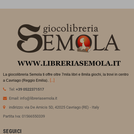
La giocolibreria Semola ti offre oltre 7mila libri e 8mila giochi, la trovi in
centro
.
[...]
a Cavriago (Reggio Emilia).
Tel:
+39 0522371517
Email: info@libreriasemola.it
indirizzo: via De Amicis 5D, 42025 Cavriago (RE) - Italy
Partita Iva: 01566550339
SEGUICI