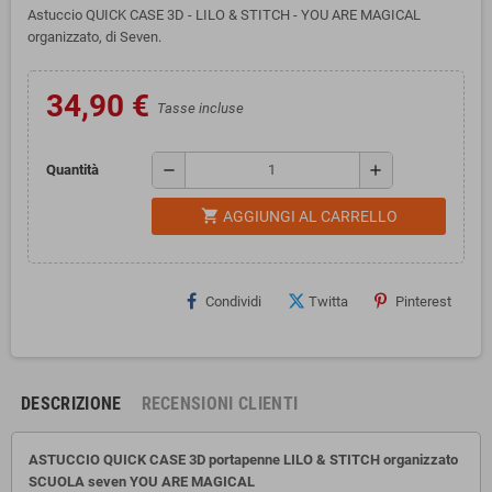
Astuccio QUICK CASE 3D - LILO & STITCH - YOU ARE MAGICAL
organizzato, di Seven.
34,90 €
Tasse incluse
remove
add
Quantità
shopping_cart
AGGIUNGI AL CARRELLO
Condividi
Twitta
Pinterest
DESCRIZIONE
RECENSIONI CLIENTI
ASTUCCIO QUICK CASE 3D portapenne LILO & STITCH organizzato
SCUOLA seven
YOU ARE MAGICAL