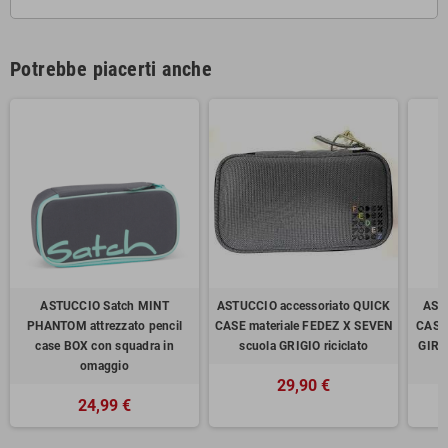
Potrebbe piacerti anche
ASTUCCIO Satch MINT
ASTUCCIO accessoriato QUICK
AST
PHANTOM attrezzato pencil
CASE materiale FEDEZ X SEVEN
CASE
case BOX con squadra in
scuola GRIGIO riciclato
GIRL
omaggio
29,90 €
24,99 €