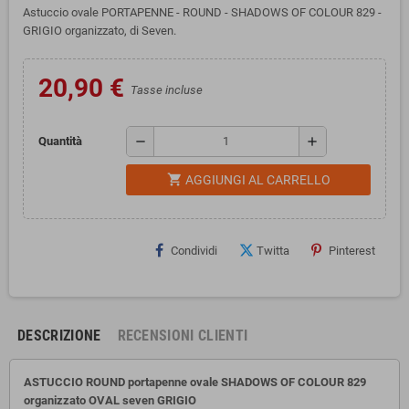
Astuccio ovale PORTAPENNE - ROUND - SHADOWS OF COLOUR 829 -
GRIGIO organizzato, di Seven.
20,90 €
Tasse incluse
remove
add
Quantità
shopping_cart
AGGIUNGI AL CARRELLO
Condividi
Twitta
Pinterest
DESCRIZIONE
RECENSIONI CLIENTI
ASTUCCIO ROUND portapenne ovale SHADOWS OF COLOUR 829
organizzato
OVAL seven
GRIGIO