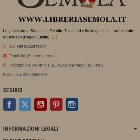
La giocolibreria Semola ti offre oltre 7mila libri e 8mila giochi, la trovi in
centro
.
[...]
a Cavriago (Reggio Emilia).
Tel:
+39 0522371517
Email: info@libreriasemola.it
indirizzo: via De Amicis 5D, 42025 Cavriago (RE) - Italy
Partita Iva: 01566550339
SEGUICI
Facebook
Twitter
YouTube
Pinterest
Instagram
INFORMAZIONI LEGALI