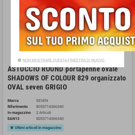
NON MOSTRARE QUESTA FINESTRA DI NUOVO.
ASTUCCIO ROUND portapenne ovale
SHADOWS OF COLOUR 829 organizzato
OVAL seven GRIGIO
Marca
SEVEN
Riferimento
8055714366340
In magazzino
2 Articoli
EAN13
8055714366340
Ultimi articoli in magazzino
notifications_active