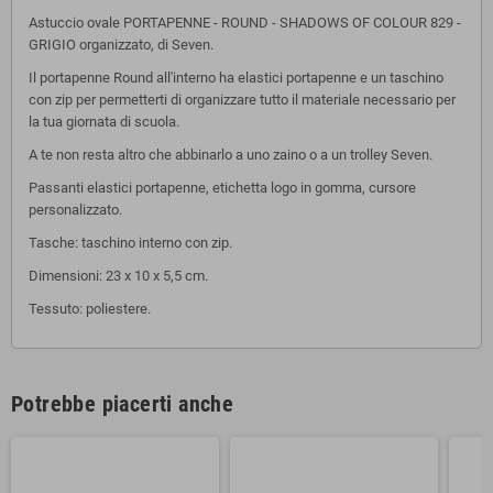
Astuccio ovale PORTAPENNE - ROUND - SHADOWS OF COLOUR 829 -
GRIGIO organizzato, di Seven.
Il portapenne Round all'interno ha elastici portapenne e un taschino
con zip per permetterti di organizzare tutto il materiale necessario per
la tua giornata di scuola.
A te non resta altro che abbinarlo a uno zaino o a un trolley Seven.
Passanti elastici portapenne, etichetta logo in gomma, cursore
personalizzato.
Tasche: taschino interno con zip.
Dimensioni: 23 x 10 x 5,5 cm.
Tessuto: poliestere.
Potrebbe piacerti anche