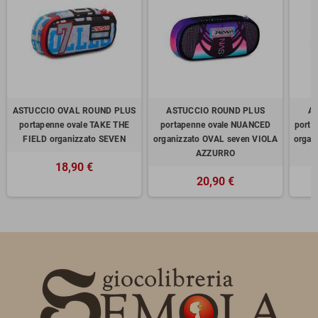
ASTUCCIO OVAL ROUND PLUS
ASTUCCIO ROUND PLUS
A
portapenne ovale TAKE THE
portapenne ovale NUANCED
porta
FIELD organizzato SEVEN
organizzato OVAL seven VIOLA
organ
AZZURRO
18,90 €
20,90 €