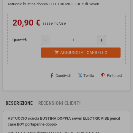
Astuccio bustina doppia ELECTRICVIBE - BOY di Seven.
20,90 €
Tasse incluse
remove
add
Quantità
shopping_cart
AGGIUNGI AL CARRELLO
Condividi
Twitta
Pinterest
DESCRIZIONE
RECENSIONI CLIENTI
ASTUCCIO scuola BUSTINA DOPPIA seven ELECTRICVIBE pencil
case BOY portapenne doppio