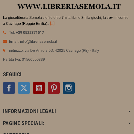
La giocolibreria Semola ti offre oltre 7mila libri e 8mila giochi, la trovi in
centro
.
[...]
a Cavriago (Reggio Emilia).
Tel:
+39 0522371517
Email: info@libreriasemola.it
indirizzo: via De Amicis 5D, 42025 Cavriago (RE) - Italy
Partita Iva: 01566550339
SEGUICI
Facebook
Twitter
YouTube
Pinterest
Instagram
INFORMAZIONI LEGALI
PAGINE SPECIALI: