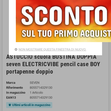
NON MOSTRARE QUESTA FINESTRA DI NUOVO.
ASTUCCIO scuola BUSTINA DOPPIA
seven ELECTRICVIBE pencil case BOY
portapenne doppio
Marca
SEVEN
Riferimento
8055714329130
In magazzino
1 Articolo
EAN13
8055714329130
Ultimi articoli in magazzino
notifications_active