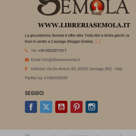
La giocolibreria Semola ti offre oltre 7mila libri e 8mila giochi, la
.
[...]
trovi in
centro a Cavriago (Reggio Emilia).
Tel:
+39 0522371517
Email: info@libreriasemola.it
indirizzo: via De Amicis 5D, 42025 Cavriago (RE) - Italy
Partita Iva: 01566550339
SEGUICI
Facebook
Twitter
YouTube
Pinterest
Instagram