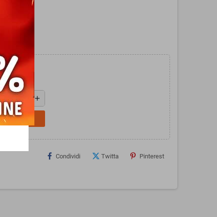
en.
add
L CARRELLO
Condividi
Twitta
Pinterest