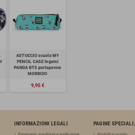
L
ASTUCCIO scuola MY
I
PENCIL CASE legami
PANDA BTS portapenne
MORBIDO
9,95 €
INFORMAZIONI LEGALI
PAGINE SPECIALI
Pagamenti, spedizioni e restituzione
Prodotti in sconto