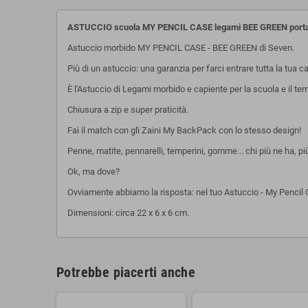
ASTUCCIO scuola MY PENCIL CASE legami BEE GREEN por
Astuccio morbido MY PENCIL CASE - BEE GREEN di Seven.
Più di un astuccio: una garanzia per farci entrare tutta la tua ca
È l'Astuccio di Legami morbido e capiente per la scuola e il tem
Chiusura a zip e super praticità.
Fai il match con gli Zaini My BackPack con lo stesso design!
Penne, matite, pennarelli, temperini, gomme... chi più ne ha, pi
Ok, ma dove?
Ovviamente abbiamo la risposta: nel tuo Astuccio - My Pencil
Dimensioni: circa 22 x 6 x 6 cm.
Potrebbe piacerti anche