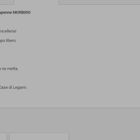
tapenne MORBIDO
ncelleria!
po libero.
ù ne metta.
 Case di Legami.