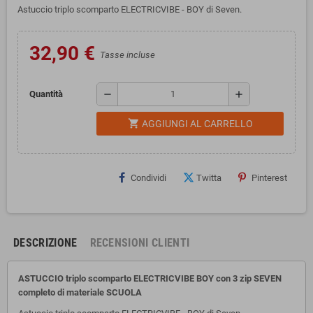
Astuccio triplo scomparto ELECTRICVIBE - BOY di Seven.
32,90 €
Tasse incluse
remove
add
Quantità
shopping_cart
AGGIUNGI AL CARRELLO
Condividi
Twitta
Pinterest
DESCRIZIONE
RECENSIONI CLIENTI
ASTUCCIO triplo scomparto ELECTRICVIBE BOY con 3 zip SEVEN
completo di materiale SCUOLA