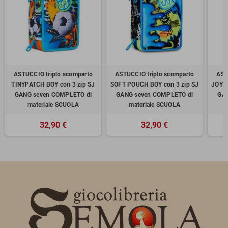
ASTUCCIO triplo scomparto
ASTUCCIO triplo scomparto
AST
TINYPATCH BOY con 3 zip SJ
SOFT POUCH BOY con 3 zip SJ
JOYFU
GANG seven COMPLETO di
GANG seven COMPLETO di
GAN
materiale SCUOLA
materiale SCUOLA
32,90 €
32,90 €