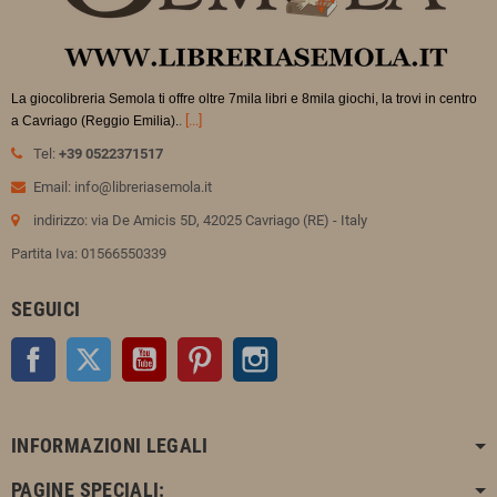
La giocolibreria Semola ti offre oltre 7mila libri e 8mila giochi, la trovi in
centro
.
[...]
a Cavriago (Reggio Emilia).
Tel:
+39 0522371517
Email: info@libreriasemola.it
indirizzo: via De Amicis 5D, 42025 Cavriago (RE) - Italy
Partita Iva: 01566550339
SEGUICI
Facebook
Twitter
YouTube
Pinterest
Instagram
INFORMAZIONI LEGALI
PAGINE SPECIALI: