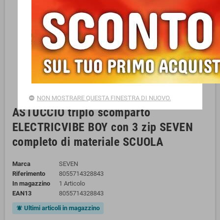
NON MOSTRARE QUESTA FINESTRA DI NUOVO.
ASTUCCIO triplo scomparto
ELECTRICVIBE BOY con 3 zip SEVEN
completo di materiale SCUOLA
Marca
SEVEN
Riferimento
8055714328843
In magazzino
1 Articolo
EAN13
8055714328843
Ultimi articoli in magazzino
notifications_active