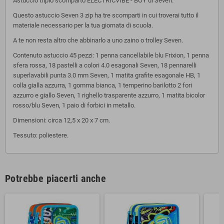
Astuccio triplo scomparto ELECTRICVIBE - BOY di Seven.
Questo astuccio Seven 3 zip ha tre scomparti in cui troverai tutto il
materiale necessario per la tua giornata di scuola.
A te non resta altro che abbinarlo a uno zaino o trolley Seven.
Contenuto astuccio 45 pezzi: 1 penna cancellabile blu Frixion, 1 penna
sfera rossa, 18 pastelli a colori 4.0 esagonali Seven, 18 pennarelli
superlavabili punta 3.0 mm Seven, 1 matita grafite esagonale HB, 1
colla gialla azzurra, 1 gomma bianca, 1 temperino barilotto 2 fori
azzurro e giallo Seven, 1 righello trasparente azzurro, 1 matita bicolor
rosso/blu Seven, 1 paio di forbici in metallo.
Dimensioni: circa 12,5 x 20 x 7 cm.
Tessuto: poliestere.
Potrebbe piacerti anche