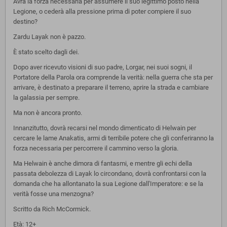
Avrà la forza necessaria per assumere il suo legittimo posto nella
Legione, o cederà alla pressione prima di poter compiere il suo
destino?
Zardu Layak non è pazzo.
È stato scelto dagli dei.
Dopo aver ricevuto visioni di suo padre, Lorgar, nei suoi sogni, il
Portatore della Parola ora comprende la verità: nella guerra che sta per
arrivare, è destinato a preparare il terreno, aprire la strada e cambiare
la galassia per sempre.
Ma non è ancora pronto.
Innanzitutto, dovrà recarsi nel mondo dimenticato di Helwain per
cercare le lame Anakatis, armi di terribile potere che gli conferiranno la
forza necessaria per percorrere il cammino verso la gloria.
Ma Helwain è anche dimora di fantasmi, e mentre gli echi della
passata debolezza di Layak lo circondano, dovrà confrontarsi con la
domanda che ha allontanato la sua Legione dall'Imperatore: e se la
verità fosse una menzogna?
Scritto da Rich McCormick.
Età: 12+