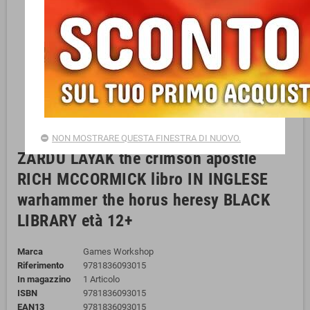
NON MOSTRARE QUESTA FINESTRA DI NUOVO.
ZARDU LAYAK the crimson apostle
RICH MCCORMICK libro IN INGLESE
warhammer the horus heresy BLACK
LIBRARY età 12+
Marca
Games Workshop
Riferimento
9781836093015
In magazzino
1 Articolo
ISBN
9781836093015
EAN13
9781836093015