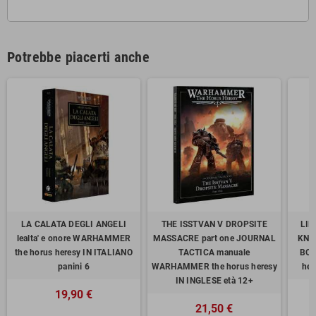
Potrebbe piacerti anche
LA CALATA DEGLI ANGELI
THE ISSTVAN V DROPSITE
LIB
lealta' e onore WARHAMMER
MASSACRE part one JOURNAL
KNI
the horus heresy IN ITALIANO
TACTICA manuale
BOO
panini 6
WARHAMMER the horus heresy
her
IN INGLESE età 12+
19,90 €
21,50 €