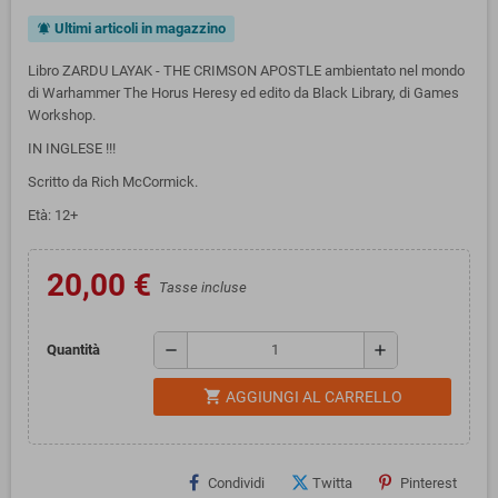
Ultimi articoli in magazzino
notifications_active
Libro ZARDU LAYAK - THE CRIMSON APOSTLE ambientato nel mondo
di Warhammer The Horus Heresy ed edito da Black Library, di Games
Workshop.
IN INGLESE !!!
Scritto da Rich McCormick.
Età: 12+
20,00 €
Tasse incluse
remove
add
Quantità
shopping_cart
AGGIUNGI AL CARRELLO
Condividi
Twitta
Pinterest