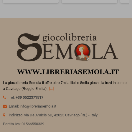
La giocolibreria Semola ti offre oltre 7mila libri e 8mila giochi, la trovi in
centro
.
[...]
a Cavriago (Reggio Emilia).
Tel:
+39 0522371517
Email: info@libreriasemola.it
indirizzo: via De Amicis 5D, 42025 Cavriago (RE) - Italy
Partita Iva: 01566550339