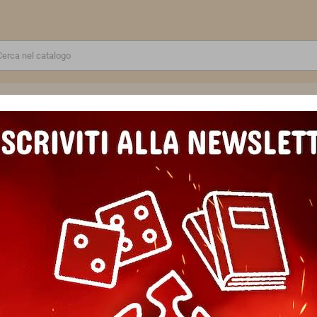
RE
GIOCATTOLI E MODELLINI
PUZZLE E COSTRUZIONI
SCUOLA E TEMPO LIBERO
BLOOD BOWL TEAM set di 14 miniature WARHAMMER età 12+
CHAOS DWARF BLOOD BOWL TEA
WARHAMMER età 12+
Marca
Games Workshop
Riferimento
5011921218226
In magazzino
3 Articoli