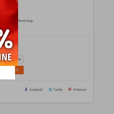
M da Games Workshop.
add
L CARRELLO
Condividi
Twitta
Pinterest