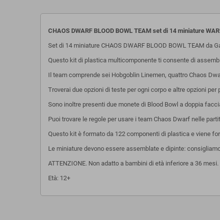
CHAOS DWARF BLOOD BOWL TEAM set di 14 miniature W
Set di 14 miniature CHAOS DWARF BLOOD BOWL TEAM da G
Questo kit di plastica multicomponente ti consente di assembl
Il team comprende sei Hobgoblin Linemen, quattro Chaos Dw
Troverai due opzioni di teste per ogni corpo e altre opzioni per 
Sono inoltre presenti due monete di Blood Bowl a doppia faccia, 
Puoi trovare le regole per usare i team Chaos Dwarf nelle parti
Questo kit è formato da 122 componenti di plastica e viene for
Le miniature devono essere assemblate e dipinte: consigliamo l'u
ATTENZIONE. Non adatto a bambini di età inferiore a 36 mesi. P
Età: 12+