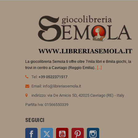
La giocolibreria Semola ti offre oltre 7mila libri e 8mila giochi, la
.
[...]
trovi in
centro a Cavriago (Reggio Emilia).
Tel:
+39 0522371517
Email: info@libreriasemola.it
indirizzo: via De Amicis 5D, 42025 Cavriago (RE) - Italy
Partita Iva: 01566550339
SEGUICI
Facebook
Twitter
YouTube
Pinterest
Instagram