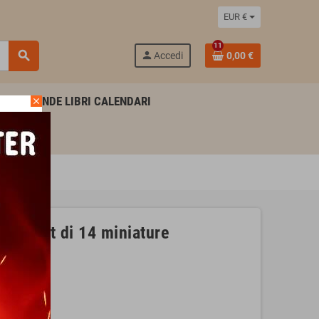
EUR €
11
search
person
Accedi
0,00 €
AGENDE LIBRI CALENDARI
close
M set di 14 miniature