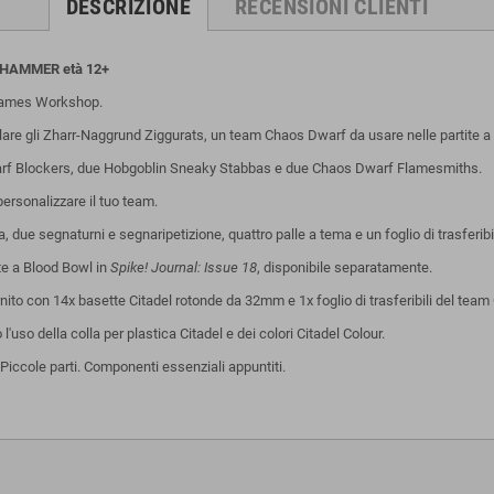
DESCRIZIONE
RECENSIONI CLIENTI
ARHAMMER
età 12+
ames Workshop.
are gli Zharr-Naggrund Ziggurats, un team Chaos Dwarf da usare nelle partite a
arf Blockers, due Hobgoblin Sneaky Stabbas e due Chaos Dwarf Flamesmiths.
personalizzare il tuo team.
due segnaturni e segnaripetizione, quattro palle a tema e un foglio di trasferibil
te a Blood Bowl in
Spike! Journal: Issue 18
, disponibile separatamente.
nito con 14x basette Citadel rotonde da 32mm e 1x foglio di trasferibili del tea
so della colla per plastica Citadel e dei colori Citadel Colour.
iccole parti. Componenti essenziali appuntiti.