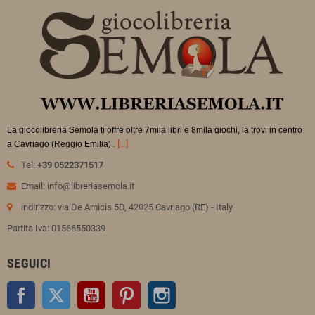
La giocolibreria Semola ti offre oltre 7mila libri e 8mila giochi, la trovi in
centro
.
[...]
a Cavriago (Reggio Emilia).
Tel:
+39 0522371517
Email: info@libreriasemola.it
indirizzo: via De Amicis 5D, 42025 Cavriago (RE) - Italy
Partita Iva: 01566550339
SEGUICI
Facebook
Twitter
YouTube
Pinterest
Instagram