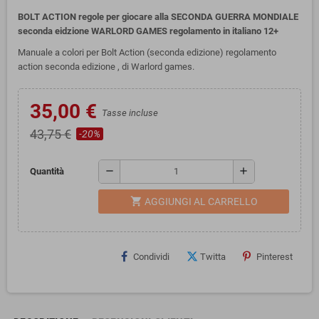
BOLT ACTION regole per giocare alla SECONDA GUERRA MONDIALE
seconda eidzione WARLORD GAMES regolamento in italiano 12+
Manuale a colori per Bolt Action (seconda edizione) regolamento
action seconda edizione , di Warlord games.
35,00 €
Tasse incluse
43,75 €
-20%
remove
add
Quantità
shopping_cart
AGGIUNGI AL CARRELLO
Condividi
Twitta
Pinterest