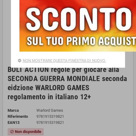
NON MOSTRARE QUESTA FINESTRA DI NUOVO.
BOLT ACTION regole per giocare alla
SECONDA GUERRA MONDIALE seconda
eidzione WARLORD GAMES
regolamento in italiano 12+
Marca
Warlord Games
Riferimento
9781915319821
EAN13
9781915319821
Non disponibile
block