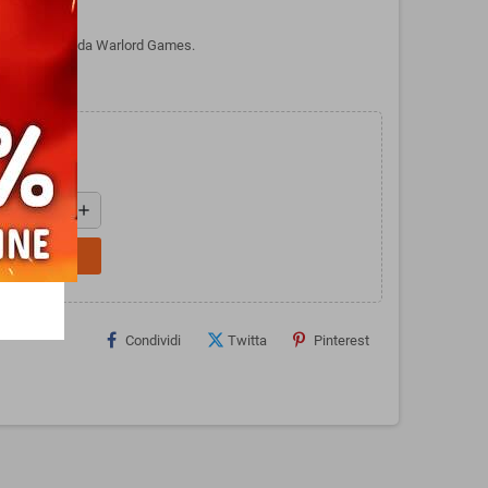
NAL RUINS 1 da Warlord Games.
add
L CARRELLO
Condividi
Twitta
Pinterest