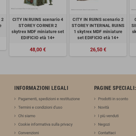
 2
CITY IN RUINS scenario 4
CITY IN RUINS scenario 2
e
STOREY CORNER 2
STOREY INTERNAL RUINS
S
skytrex MDF miniature set
1 skytrex MDF miniature
s
EDIFICIO età 14+
set EDIFICIO età 14+
48,00 €
26,50 €
INFORMAZIONI LEGALI
PAGINE SPECIALI
Pagamenti, spedizioni e restituzione
Prodotti in sconto
Termini e condizioni d'uso
Novità
Chi siamo
I più venduti
Cookie informativa sulla privacy
Negozi
Convenzioni
Contattaci