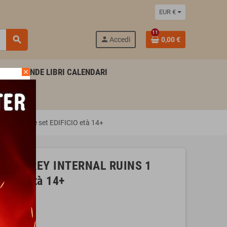
EUR €
11
search
person
Accedi
0,00 €
AGENDE LIBRI CALENDARI
close
 miniature set EDIFICIO età 14+
LE STOREY INTERNAL RUINS 1
FICIO età 14+