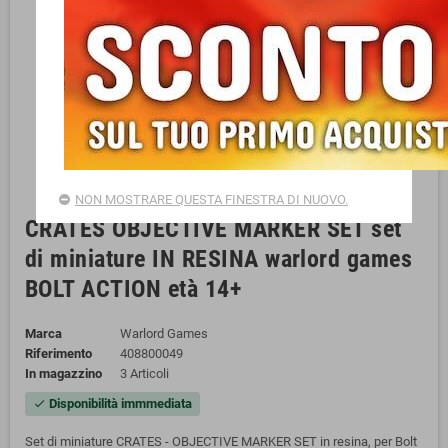
NON MOSTRARE QUESTA FINESTRA DI NUOVO.
CRATES OBJECTIVE MARKER SET set
di miniature IN RESINA warlord games
BOLT ACTION età 14+
Marca
Warlord Games
Riferimento
408800049
In magazzino
3 Articoli
Disponibilità immmediata
check
Set di miniature CRATES - OBJECTIVE MARKER SET in resina, per Bolt