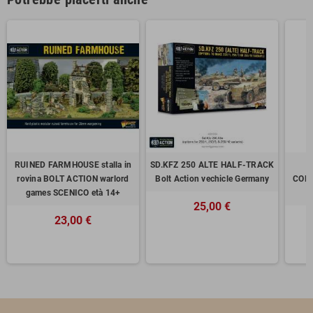
RUINED FARMHOUSE stalla in
SD.KFZ 250 ALTE HALF-TRACK
B
rovina BOLT ACTION warlord
Bolt Action vechicle Germany
COMP
games SCENICO età 14+
25,00 €
23,00 €