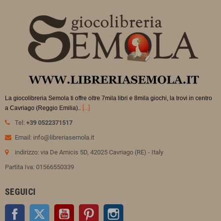
La giocolibreria Semola ti offre oltre 7mila libri e 8mila giochi, la trovi in
centro
.
[...]
a Cavriago (Reggio Emilia).
Tel:
+39 0522371517
Email: info@libreriasemola.it
indirizzo: via De Amicis 5D, 42025 Cavriago (RE) - Italy
Partita Iva: 01566550339
SEGUICI
Facebook
Twitter
YouTube
Pinterest
Instagram