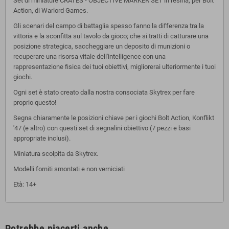
Set di miniature CRATES - OBJECTIVE MARKER SET in resina, per Bolt
Action, di Warlord Games.
Gli scenari del campo di battaglia spesso fanno la differenza tra la
vittoria e la sconfitta sul tavolo da gioco; che si tratti di catturare una
posizione strategica, saccheggiare un deposito di munizioni o
recuperare una risorsa vitale dell'intelligence con una
rappresentazione fisica dei tuoi obiettivi, migliorerai ulteriormente i tuoi
giochi.
Ogni set è stato creato dalla nostra consociata Skytrex per fare
proprio questo!
Segna chiaramente le posizioni chiave per i giochi Bolt Action, Konflikt
'47 (e altro) con questi set di segnalini obiettivo (7 pezzi e basi
appropriate inclusi).
Miniatura scolpita da Skytrex.
Modelli forniti smontati e non verniciati
Età: 14+
Potrebbe piacerti anche