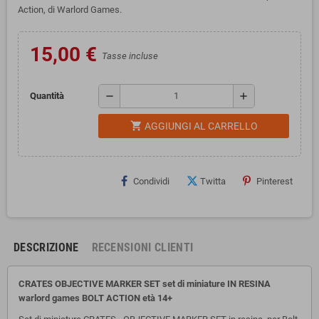
Action, di Warlord Games.
15,00 €
Tasse incluse
remove
add
Quantità
shopping_cart
AGGIUNGI AL CARRELLO
Condividi
Twitta
Pinterest
DESCRIZIONE
RECENSIONI CLIENTI
CRATES OBJECTIVE MARKER SET set di miniature IN RESINA
warlord games BOLT ACTION
età 14+