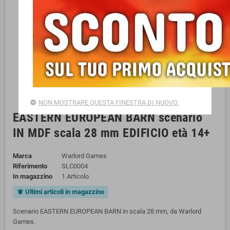
NON MOSTRARE QUESTA FINESTRA DI NUOVO.
EASTERN EUROPEAN BARN scenario
IN MDF scala 28 mm EDIFICIO età 14+
Marca
Warlord Games
Riferimento
SLC0004
In magazzino
1 Articolo
Ultimi articoli in magazzino
notifications_active
Scenario EASTERN EUROPEAN BARN in scala 28 mm, da Warlord
Games.