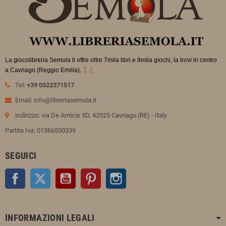
La giocolibreria Semola ti offre oltre 7mila libri e 8mila giochi, la trovi in
centro
.
[...]
a Cavriago (Reggio Emilia).
Tel:
+39 0522371517
Email: info@libreriasemola.it
indirizzo: via De Amicis 5D, 42025 Cavriago (RE) - Italy
Partita Iva: 01566550339
SEGUICI
Facebook
Twitter
YouTube
Pinterest
Instagram
INFORMAZIONI LEGALI