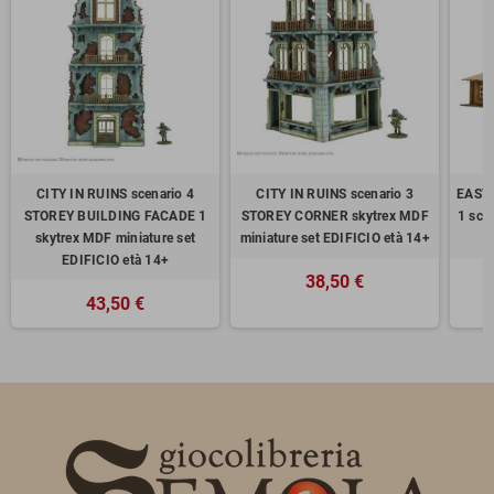
CITY IN RUINS scenario 4
CITY IN RUINS scenario 3
EAST
STOREY BUILDING FACADE 1
STOREY CORNER skytrex MDF
1 sce
skytrex MDF miniature set
miniature set EDIFICIO età 14+
EDIFICIO età 14+
38,50 €
43,50 €