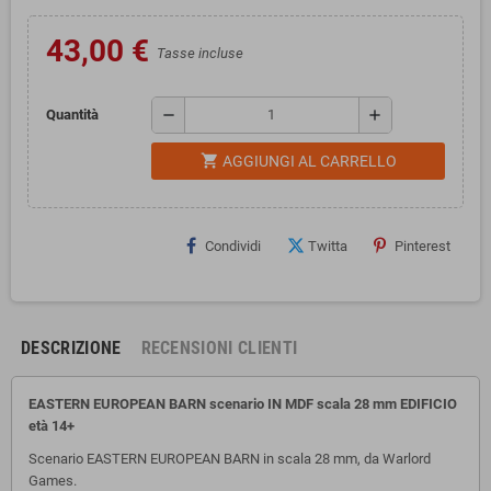
43,00 €
Tasse incluse
remove
add
Quantità
shopping_cart
AGGIUNGI AL CARRELLO
Condividi
Twitta
Pinterest
DESCRIZIONE
RECENSIONI CLIENTI
EASTERN EUROPEAN BARN scenario IN MDF scala 28 mm EDIFICIO
età 14+
Scenario EASTERN EUROPEAN BARN in scala 28 mm, da Warlord
Games.