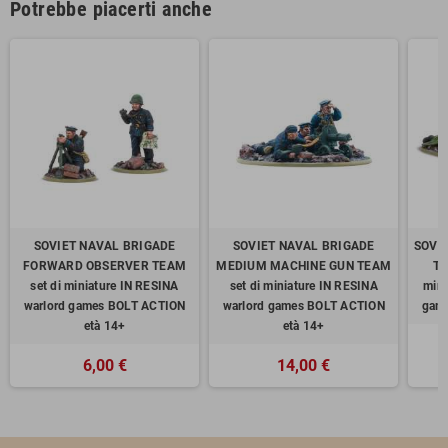
Potrebbe piacerti anche
SOVIET NAVAL BRIGADE
SOVIET NAVAL BRIGADE
SOVI
FORWARD OBSERVER TEAM
MEDIUM MACHINE GUN TEAM
TA
set di miniature IN RESINA
set di miniature IN RESINA
mini
warlord games BOLT ACTION
warlord games BOLT ACTION
game
età 14+
età 14+
6,00 €
14,00 €