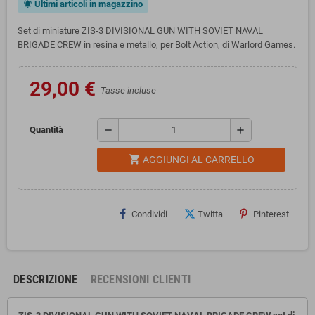
Ultimi articoli in magazzino
notifications_active
Set di miniature ZIS-3 DIVISIONAL GUN WITH SOVIET NAVAL
BRIGADE CREW in resina e metallo, per Bolt Action, di Warlord Games.
29,00 €
Tasse incluse
remove
add
Quantità
shopping_cart
AGGIUNGI AL CARRELLO
Condividi
Twitta
Pinterest
DESCRIZIONE
RECENSIONI CLIENTI