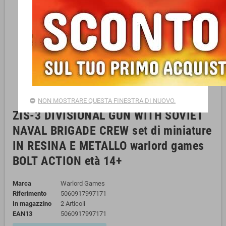
NON MOSTRARE QUESTA FINESTRA DI NUOVO.
ZIS-3 DIVISIONAL GUN WITH SOVIET
NAVAL BRIGADE CREW set di miniature
IN RESINA E METALLO warlord games
BOLT ACTION età 14+
Marca
Warlord Games
Riferimento
5060917997171
In magazzino
2 Articoli
EAN13
5060917997171