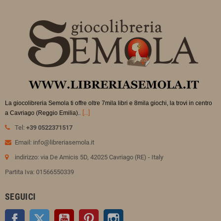
La giocolibreria Semola ti offre oltre 7mila libri e 8mila giochi, la trovi in
centro
.
[...]
a Cavriago (Reggio Emilia).
Tel:
+39 0522371517
Email: info@libreriasemola.it
indirizzo: via De Amicis 5D, 42025 Cavriago (RE) - Italy
Partita Iva: 01566550339
SEGUICI
Facebook
Twitter
YouTube
Pinterest
Instagram