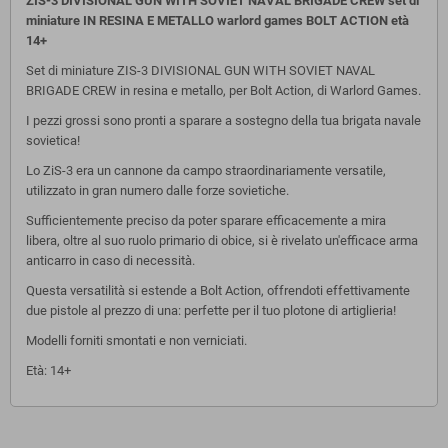
ZIS-3 DIVISIONAL GUN WITH SOVIET NAVAL BRIGADE CREW set di
miniature IN RESINA E METALLO warlord games BOLT ACTION
età
14+
Set di miniature ZIS-3 DIVISIONAL GUN WITH SOVIET NAVAL
BRIGADE CREW in resina e metallo, per Bolt Action, di Warlord Games.
I pezzi grossi sono pronti a sparare a sostegno della tua brigata navale
sovietica!
Lo ZiS-3 era un cannone da campo straordinariamente versatile,
utilizzato in gran numero dalle forze sovietiche.
Sufficientemente preciso da poter sparare efficacemente a mira
libera, oltre al suo ruolo primario di obice, si è rivelato un'efficace arma
anticarro in caso di necessità.
Questa versatilità si estende a Bolt Action, offrendoti effettivamente
due pistole al prezzo di una: perfette per il tuo plotone di artiglieria!
Modelli forniti smontati e non verniciati.
Età: 14+