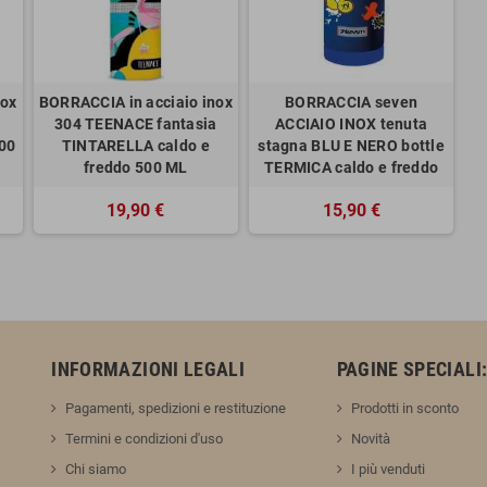
nox
BORRACCIA in acciaio inox
BORRACCIA seven
a
304 TEENACE fantasia
ACCIAIO INOX tenuta
500
TINTARELLA caldo e
stagna BLU E NERO bottle
freddo 500 ML
TERMICA caldo e freddo
19,90 €
15,90 €
INFORMAZIONI LEGALI
PAGINE SPECIALI
Pagamenti, spedizioni e restituzione
Prodotti in sconto
Termini e condizioni d'uso
Novità
Chi siamo
I più venduti