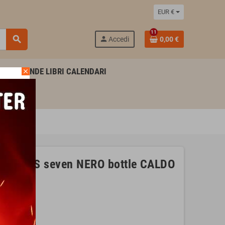
EUR €
11
search
person
Accedi
0,00 €
AGENDE LIBRI CALENDARI
close
FREDDO
IAMONDS seven NERO bottle CALDO