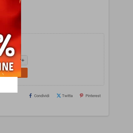
da Seven.
add
L CARRELLO
Condividi
Twitta
Pinterest