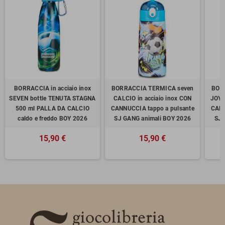
BORRACCIA in acciaio inox
BORRACCIA TERMICA seven
BOR
SEVEN bottle TENUTA STAGNA
CALCIO in acciaio inox CON
JOYS
500 ml PALLA DA CALCIO
CANNUCCIA tappo a pulsante
CANN
caldo e freddo BOY 2026
SJ GANG animali BOY 2026
SJ 
15,90 €
15,90 €