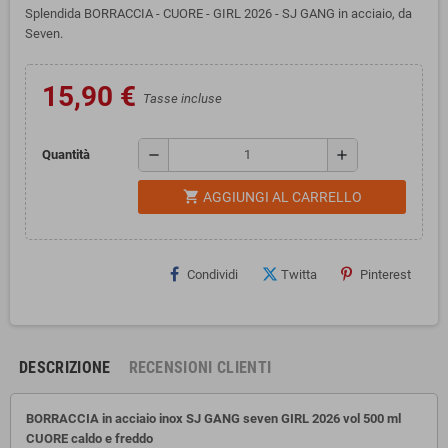
Splendida BORRACCIA - CUORE - GIRL 2026 - SJ GANG in acciaio, da
Seven.
15,90 €
Tasse incluse
remove
add
Quantità
shopping_cart
AGGIUNGI AL CARRELLO
Condividi
Twitta
Pinterest
DESCRIZIONE
RECENSIONI CLIENTI
BORRACCIA in acciaio inox SJ GANG seven GIRL 2026 vol 500 ml
CUORE
caldo e freddo