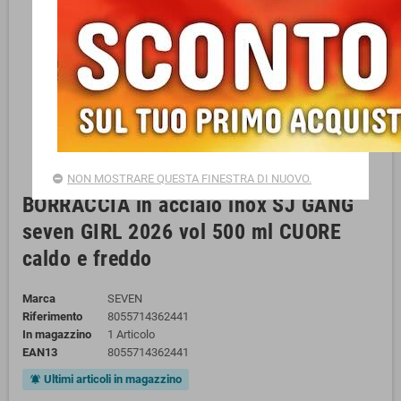
NON MOSTRARE QUESTA FINESTRA DI NUOVO.
BORRACCIA in acciaio inox SJ GANG
seven GIRL 2026 vol 500 ml CUORE
caldo e freddo
Marca
SEVEN
Riferimento
8055714362441
In magazzino
1 Articolo
EAN13
8055714362441
Ultimi articoli in magazzino
notifications_active