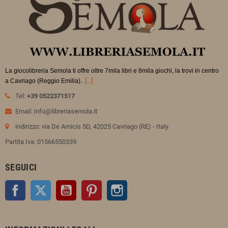
La giocolibreria Semola ti offre oltre 7mila libri e 8mila giochi, la trovi in
centro
.
[...]
a Cavriago (Reggio Emilia).
Tel:
+39 0522371517
Email: info@libreriasemola.it
indirizzo: via De Amicis 5D, 42025 Cavriago (RE) - Italy
Partita Iva: 01566550339
SEGUICI
Facebook
Twitter
YouTube
Pinterest
Instagram