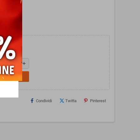
rgobag.
add
L CARRELLO
Condividi
Twitta
Pinterest