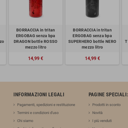
BORRACCIA in tritan
BORRACCIA in tritan
ERGOBAG senza bpa
ERGOBAG senza bpa
zo
DRAGON bottle ROSSO
SUPERHERO bottle NERO
T
mezzo litro
mezzo litro
14,99 €
14,99 €
INFORMAZIONI LEGALI
PAGINE SPECIALI
Pagamenti, spedizioni e restituzione
Prodotti in sconto
Termini e condizioni d'uso
Novità
Chi siamo
I più venduti