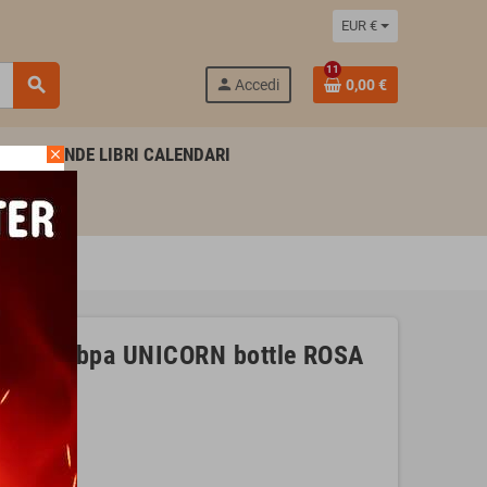
EUR €
11
search
person
Accedi
0,00 €
AGENDE LIBRI CALENDARI
close
o litro
 senza bpa UNICORN bottle ROSA