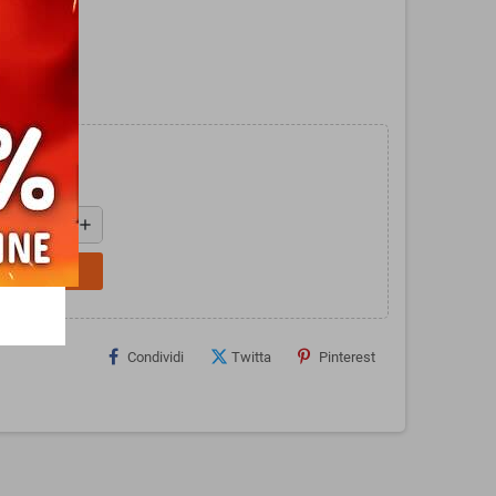
obag.
add
L CARRELLO
Condividi
Twitta
Pinterest