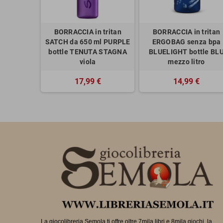
BORRACCIA in tritan
BORRACCIA in tritan
SATCH da 650 ml PURPLE
ERGOBAG senza bpa
bottle TENUTA STAGNA
BLUELIGHT bottle BL
viola
mezzo litro
17,99 €
14,99 €
La giocolibreria Semola ti offre oltre 7mila libri e 8mila giochi, la