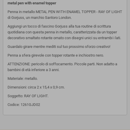
metal pen with enamel topper
Penna in metallo METAL PEN WITH ENAMEL TOPPER - RAY OF LIGHT
di Gorjuss, un marchio Santoro London.
Aggiungi un tocco di fascino Gorjuss alla tua routine di scrittura
quotidiana con questa penna in metallo, caratterizzata da un topper
decorativo smaltato rotante ornato con disegni unici su entrambi i lati.
Guardalo girare mentre mediti sul tuo prossimo sforzo creativo!
Penna a sfera girevole con topper
rotante e i
nchiostro nero.
ATTENZIONE: pericolo di soffocamento. Piccole parti. Non adatto a
bambini di età inferiore a 3 anni.
Materiale: metallo.
Dimensioni: circa 2 x 15,4 x 0,9 cm.
Soggetto: RAY OF LIGHT.
Codice: 1261GJD02