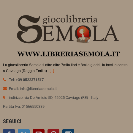
La giocolibreria Semola ti offre oltre 7mila libri e 8mila giochi, la trovi in
centro
.
[...]
a Cavriago (Reggio Emilia).
Tel:
+39 0522371517
Email: info@libreriasemola.it
indirizzo: via De Amicis 5D, 42025 Cavriago (RE) - Italy
Partita Iva: 01566550339
SEGUICI
Facebook
Twitter
YouTube
Pinterest
Instagram