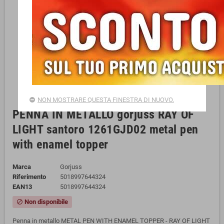
NON MOSTRARE QUESTA FINESTRA DI NUOVO.
PENNA IN METALLO gorjuss RAY OF
LIGHT santoro 1261GJD02 metal pen
with enamel topper
Marca
Gorjuss
Riferimento
5018997644324
EAN13
5018997644324
Non disponibile
block
Penna in metallo METAL PEN WITH ENAMEL TOPPER - RAY OF LIGHT