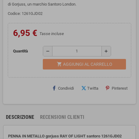
di Gorjuss, un marchio Santoro London.
Codice: 1261GJD02
6,95 €
Tasse incluse
remove
add
Quantità
shopping_cart
AGGIUNGI AL CARRELLO
Condividi
Twitta
Pinterest
DESCRIZIONE
RECENSIONI CLIENTI
PENNA IN METALLO gorjuss RAY OF LIGHT santoro 1261GJD02