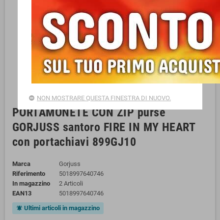
NON MOSTRARE QUESTA FINESTRA DI NUOVO.
PORTAMONETE CON ZIP purse
GORJUSS santoro FIRE IN MY HEART
con portachiavi 899GJ10
Marca
Gorjuss
Riferimento
5018997640746
In magazzino
2 Articoli
EAN13
5018997640746
Ultimi articoli in magazzino
notifications_active