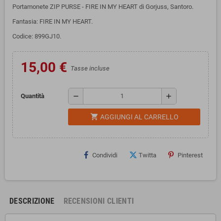
Portamonete ZIP PURSE - FIRE IN MY HEART di Gorjuss, Santoro.
Fantasia: FIRE IN MY HEART.
Codice: 899GJ10.
15,00 €
Tasse incluse
remove
add
Quantità
shopping_cart
AGGIUNGI AL CARRELLO
Condividi
Twitta
Pinterest
DESCRIZIONE
RECENSIONI CLIENTI