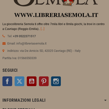
La giocolibreria Semola ti offre oltre 7mila libri e 8mila giochi, la trovi in
centro
.
[...]
a Cavriago (Reggio Emilia).
Tel:
+39 0522371517
Email: info@libreriasemola.it
indirizzo: via De Amicis 5D, 42025 Cavriago (RE) - Italy
Partita Iva: 01566550339
SEGUICI
Facebook
Twitter
YouTube
Pinterest
Instagram
INFORMAZIONI LEGALI