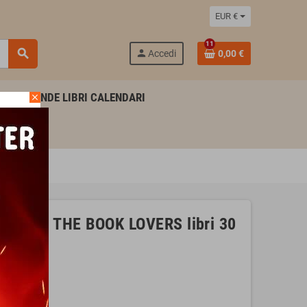
EUR €
11
search
person
Accedi
0,00 €
AGENDE LIBRI CALENDARI
close
egami THE BOOK LOVERS libri 30