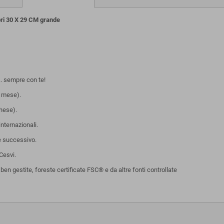
i 30 X 29 CM grande
.. sempre con te!
i mese).
ghese).
internazionali.
e successivo.
Cesvi.
n gestite, foreste certificate FSC® e da altre fonti controllate