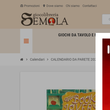
Promozioni
Dove siamo
Chi siamo
Contattaci
card_giftcard
location_on
GIOCHI DA TAVOLO E MINIATU
view_headline
chevron_right
Calendari
chevron_right
CALENDARIO DA PARETE 2026 legami T