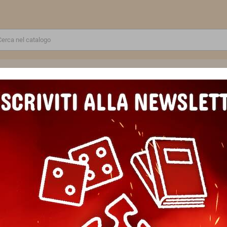
RE
GIOCATTOLI E MODELLINI
PUZZLE E COSTRUZIONI
SCUOLA E TEMPO LIBERO
HE BOOK LOVERS libri 30 X 29 CM grande
CALENDARIO DA PARETE 2026 l
X 29 CM grande
Marca
Legami
Riferimento
8052694033392
EAN13
8052694033392