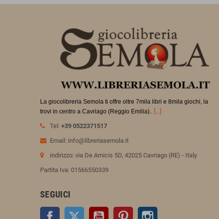
La giocolibreria Semola ti offre oltre 7mila libri e 8mila giochi, la
.
[...]
trovi in
centro a Cavriago (Reggio Emilia).
Tel:
+39 0522371517
Email: info@libreriasemola.it
indirizzo: via De Amicis 5D, 42025 Cavriago (RE) - Italy
Partita Iva: 01566550339
SEGUICI
Facebook
Twitter
YouTube
Pinterest
Instagram