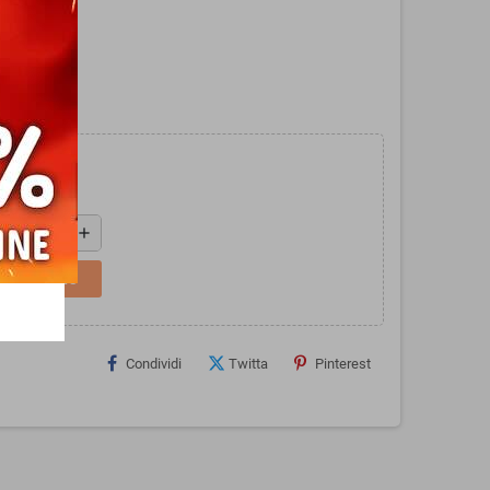
i.
add
L CARRELLO
Condividi
Twitta
Pinterest