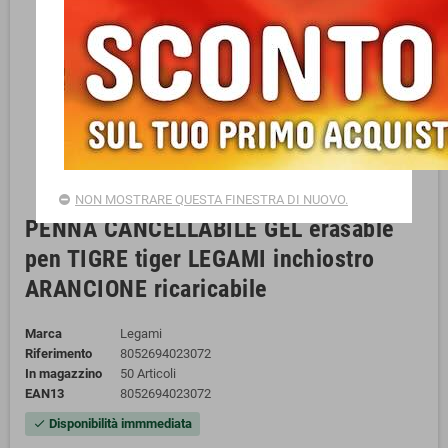
NON MOSTRARE QUESTA FINESTRA DI NUOVO.
PENNA CANCELLABILE GEL erasable
pen TIGRE tiger LEGAMI inchiostro
ARANCIONE ricaricabile
Marca
Legami
Riferimento
8052694023072
In magazzino
50 Articoli
EAN13
8052694023072
Disponibilità immmediata
check