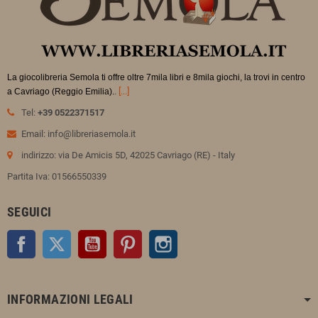
La giocolibreria Semola ti offre oltre 7mila libri e 8mila giochi, la trovi in
centro
.
[...]
a Cavriago (Reggio Emilia).
Tel:
+39 0522371517
Email: info@libreriasemola.it
indirizzo: via De Amicis 5D, 42025 Cavriago (RE) - Italy
Partita Iva: 01566550339
SEGUICI
Facebook
Twitter
YouTube
Pinterest
Instagram
INFORMAZIONI LEGALI