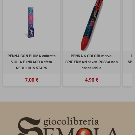
PENNA CON PIUMA colorata
PENNA 6 COLORI marvel
PE
VIOLA E INDACO a sfera
SPIDERMAN seven ROSSA non
SPI
NEBULOUS STARS
cancellabile
7,00 €
4,90 €