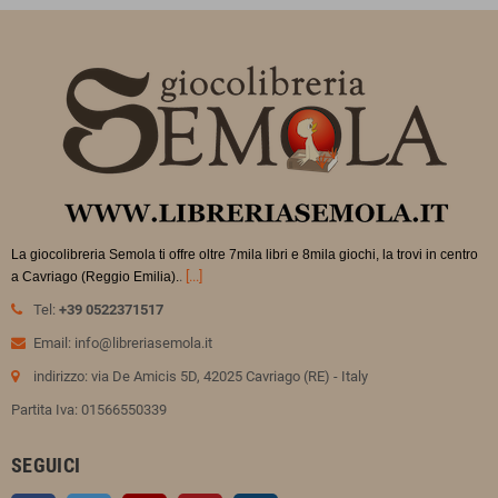
La giocolibreria Semola ti offre oltre 7mila libri e 8mila giochi, la trovi in
centro
.
[...]
a Cavriago (Reggio Emilia).
Tel:
+39 0522371517
Email: info@libreriasemola.it
indirizzo: via De Amicis 5D, 42025 Cavriago (RE) - Italy
Partita Iva: 01566550339
SEGUICI