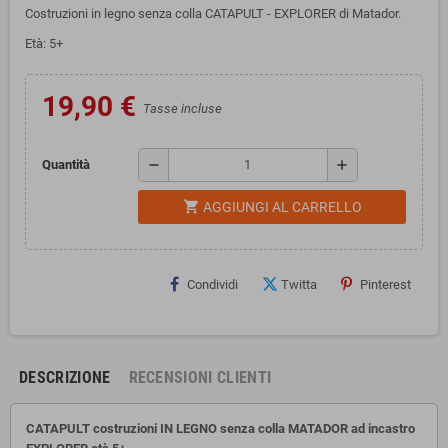
Costruzioni in legno senza colla CATAPULT - EXPLORER di Matador.
Età: 5+
19,90 €
Tasse incluse
remove
add
Quantità
shopping_cart
AGGIUNGI AL CARRELLO
Condividi
Twitta
Pinterest
DESCRIZIONE
RECENSIONI CLIENTI
CATAPULT costruzioni IN LEGNO senza colla MATADOR ad incastro