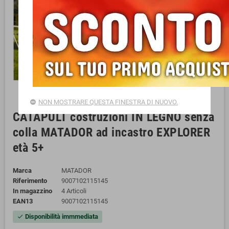
NON MOSTRARE QUESTA FINESTRA DI NUOVO.
CATAPULT costruzioni IN LEGNO senza
colla MATADOR ad incastro EXPLORER
età 5+
Marca
MATADOR
Riferimento
9007102115145
In magazzino
4 Articoli
EAN13
9007102115145
Disponibilità immmediata
check