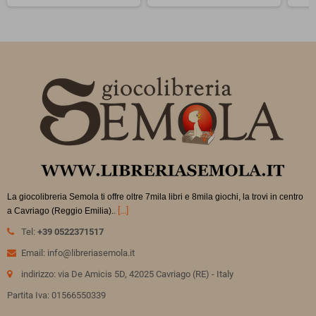
La giocolibreria Semola ti offre oltre 7mila libri e 8mila giochi, la trovi in
centro
.
[...]
a Cavriago (Reggio Emilia).
Tel:
+39 0522371517
Email: info@libreriasemola.it
indirizzo: via De Amicis 5D, 42025 Cavriago (RE) - Italy
Partita Iva: 01566550339