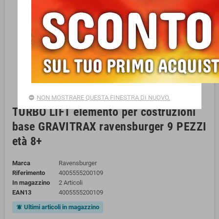
NON MOSTRARE QUESTA FINESTRA DI NUOVO.
TURBO LIFT elemento per costruzioni
base GRAVITRAX ravensburger 9 PEZZI
età 8+
Marca
Ravensburger
Riferimento
4005555200109
In magazzino
2 Articoli
EAN13
4005555200109
Ultimi articoli in magazzino
notifications_active