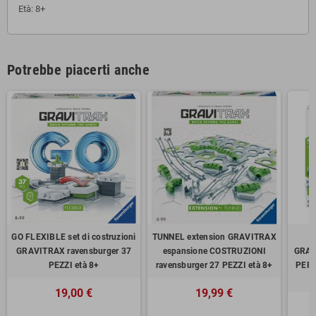
Età: 8+
Potrebbe piacerti anche
GO FLEXIBLE set di costruzioni
TUNNEL extension GRAVITRAX
GRAVITRAX ravensburger 37
espansione COSTRUZIONI
GRAV
PEZZI età 8+
ravensburger 27 PEZZI età 8+
PER 
19,00 €
19,99 €