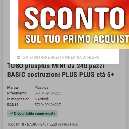
NON MOSTRARE QUESTA FINESTRA DI NUOVO.
TUBO plusplus MINI da 240 pezzi
BASIC costruzioni PLUS PLUS età 5+
Marca
Plusplus
Riferimento
5710409104227
In magazzino
6 Articoli
EAN13
5710409104227
Disponibilità immmediata
check
Tubo MINI - BASIC - 240 PEZZI di Plus Plus.