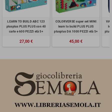
LEARN TO BUILD ABC 123
COLORVERSE super set MINI
VAL
plusplus PLUS PLUS con 40
learn to build PLUS PLUS
le
carte e 600 PEZZI età 5+
plusplus DA 1000 PEZZI età 5+
plus
27,00 €
45,00 €