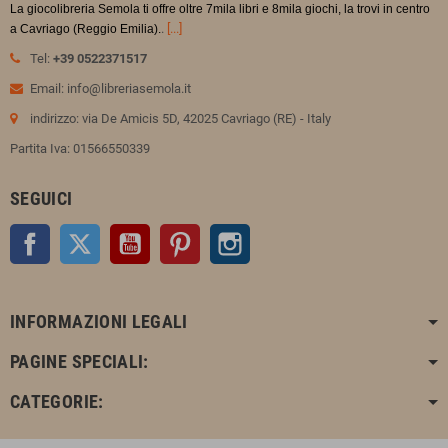
La giocolibreria Semola ti offre oltre 7mila libri e 8mila giochi, la trovi in
centro
.
[...]
a Cavriago (Reggio Emilia).
Tel:
+39 0522371517
Email: info@libreriasemola.it
indirizzo: via De Amicis 5D, 42025 Cavriago (RE) - Italy
Partita Iva: 01566550339
SEGUICI
Facebook
Twitter
YouTube
Pinterest
Instagram
INFORMAZIONI LEGALI
PAGINE SPECIALI:
CATEGORIE: