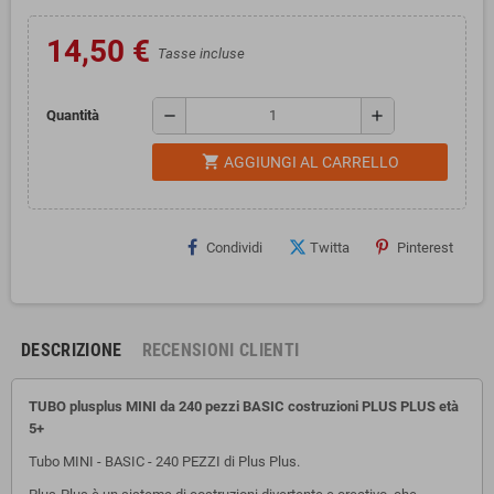
14,50 €
Tasse incluse
remove
add
Quantità
shopping_cart
AGGIUNGI AL CARRELLO
Condividi
Twitta
Pinterest
DESCRIZIONE
RECENSIONI CLIENTI
TUBO plusplus MINI da 240 pezzi BASIC costruzioni PLUS PLUS età
5+
Tubo MINI - BASIC - 240 PEZZI di Plus Plus.