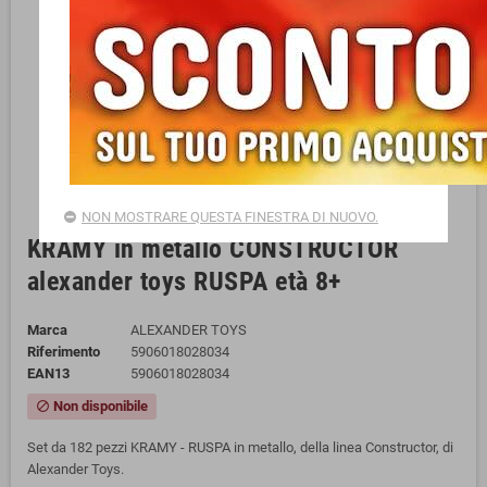
NON MOSTRARE QUESTA FINESTRA DI NUOVO.
KRAMY in metallo CONSTRUCTOR
alexander toys RUSPA età 8+
Marca
ALEXANDER TOYS
Riferimento
5906018028034
EAN13
5906018028034
Non disponibile
block
Set da 182 pezzi KRAMY - RUSPA in metallo, della linea Constructor, di
Alexander Toys.