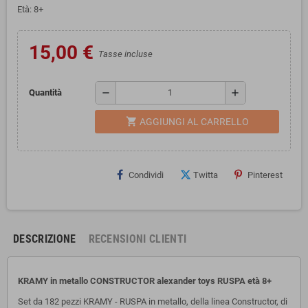
Età: 8+
15,00 €
Tasse incluse
remove
add
Quantità
shopping_cart
AGGIUNGI AL CARRELLO
Condividi
Twitta
Pinterest
DESCRIZIONE
RECENSIONI CLIENTI
KRAMY in metallo CONSTRUCTOR alexander toys RUSPA età 8+
Set da 182 pezzi KRAMY - RUSPA in metallo, della linea Constructor, di