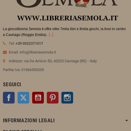
La giocolibreria Semola ti offre oltre 7mila libri e 8mila giochi, la trovi in
centro
.
[...]
a Cavriago (Reggio Emilia).
Tel:
+39 0522371517
Email: info@libreriasemola.it
indirizzo: via De Amicis 5D, 42025 Cavriago (RE) - Italy
Partita Iva: 01566550339
SEGUICI
Facebook
Twitter
YouTube
Pinterest
Instagram
INFORMAZIONI LEGALI