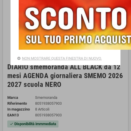
NON MOSTRARE QUESTA FINESTRA DI NUOVO.
DIARIO smemoranda ALL BLACK da 12
mesi AGENDA giornaliera SMEMO 2026
2027 scuola NERO
Marca
Smemoranda
Riferimento
8051938057903
In magazzino
8 Articoli
EAN13
8051938057903
Disponibilità immmediata
check