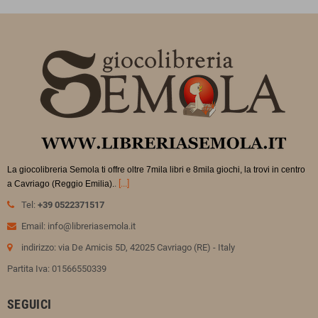
La giocolibreria Semola ti offre oltre 7mila libri e 8mila giochi, la trovi in
centro
.
[...]
a Cavriago (Reggio Emilia).
Tel:
+39 0522371517
Email: info@libreriasemola.it
indirizzo: via De Amicis 5D, 42025 Cavriago (RE) - Italy
Partita Iva: 01566550339
SEGUICI