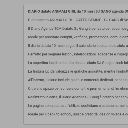
DIARIO datato ANIMALI GIRL da 10 mesi SJ GANG agenda
Diario datato ANIMALI GIRL - GATTO GEMME - SJ GANG di Se
Il Diario Agenda 10M Datato SJ Gang è pensato per accompagna
Ideale per annotare compiti, verifiche, promemoria, comunicazi
Il diario datato 10 mesi segue il calendario scolastico e aiuta 
Perfetto per segnare lezioni, interrogazioni, scadenze e impegn
La copertina lucida imbottita dona al diario SJ Gang un look bril
La finitura lucida valorizza le grafiche assortite, mentre l’imb
All’interno, il diario include giochi e contenuti dedicati, pensat
Oltre allo spazio per scrivere compiti e promemoria, offre elem
Realizzato in carta, il Diario Agenda SJ Gang è pratico per scr
Le pagine sono adatte all’utilizzo quotidiano e aiutano bambine 
Ideale per il back to school, unisce praticità, design vivace e