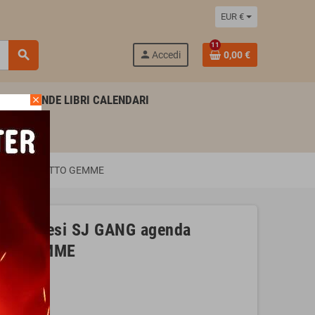
EUR €
11
search
person
Accedi
0,00 €
AGENDE LIBRI CALENDARI
close
2026 2027 GATTO GEMME
da 10 mesi SJ GANG agenda
TTO GEMME
ME