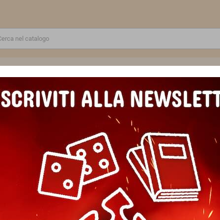
RE
GIOCATTOLI E MODELLINI
PUZZLE E COSTRUZIONI
SCUOLA E TEMPO LIBERO
IO datato ANIMALI GIRL da 10 mesi SJ GANG agenda SCUOLA seven 
DIARIO datato ANIMALI GIRL 
SCUOLA seven 2026 2027 GA
Marca
SEVEN
Riferimento
8055714374437GATTOGEM
In magazzino
1 Articolo