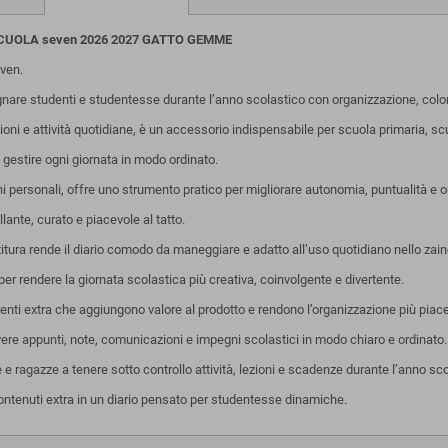
 SCUOLA seven 2026 2027 GATTO GEMME
ven.
re studenti e studentesse durante l’anno scolastico con organizzazione, colore
oni e attività quotidiane, è un accessorio indispensabile per scuola primaria, s
a gestire ogni giornata in modo ordinato.
i personali, offre uno strumento pratico per migliorare autonomia, puntualità e o
lante, curato e piacevole al tatto.
ottitura rende il diario comodo da maneggiare e adatto all’uso quotidiano nello zai
i per rendere la giornata scolastica più creativa, coinvolgente e divertente.
enti extra che aggiungono valore al prodotto e rendono l’organizzazione più piac
ivere appunti, note, comunicazioni e impegni scolastici in modo chiaro e ordinato.
e ragazze a tenere sotto controllo attività, lezioni e scadenze durante l’anno sco
 contenuti extra in un diario pensato per studentesse dinamiche.