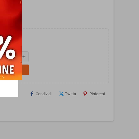
 di Seven.
add
L CARRELLO
Condividi
Twitta
Pinterest