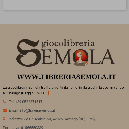
La giocolibreria Semola ti offre oltre 7mila libri e 8mila giochi, la trovi in
centro
.
[...]
a Cavriago (Reggio Emilia).
Tel:
+39 0522371517
Email: info@libreriasemola.it
indirizzo: via De Amicis 5D, 42025 Cavriago (RE) - Italy
Partita Iva: 01566550339