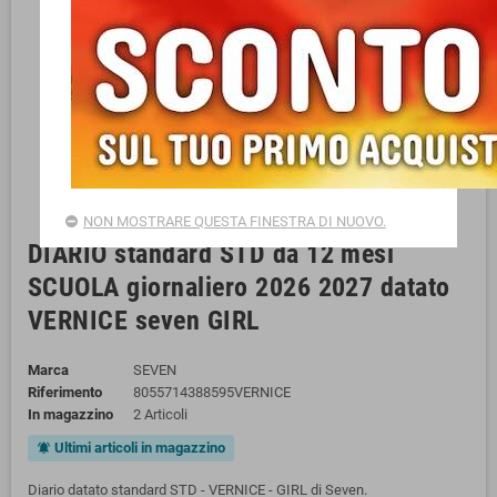
NON MOSTRARE QUESTA FINESTRA DI NUOVO.
DIARIO standard STD da 12 mesi
SCUOLA giornaliero 2026 2027 datato
VERNICE seven GIRL
Marca
SEVEN
Riferimento
8055714388595VERNICE
In magazzino
2 Articoli
Ultimi articoli in magazzino
notifications_active
Diario datato standard STD - VERNICE - GIRL di Seven.