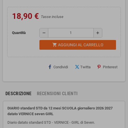
18,90 €
Tasse incluse
remove
add
Quantità
shopping_cart
AGGIUNGI AL CARRELLO
Condividi
Twitta
Pinterest
DESCRIZIONE
RECENSIONI CLIENTI
DIARIO standard STD da 12 mesi SCUOLA giornaliero 2026 2027
datato VERNICE seven GIRL
Diario datato standard STD - VERNICE - GIRL di Seven.