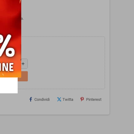
NOTTE di Faba.
add
L CARRELLO
Condividi
Twitta
Pinterest