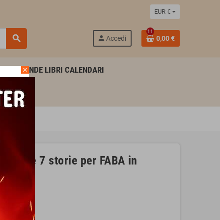
EUR €
11
search
person
Accedi
0,00 €
AGENDE LIBRI CALENDARI
close
tiene 7 storie per FABA in