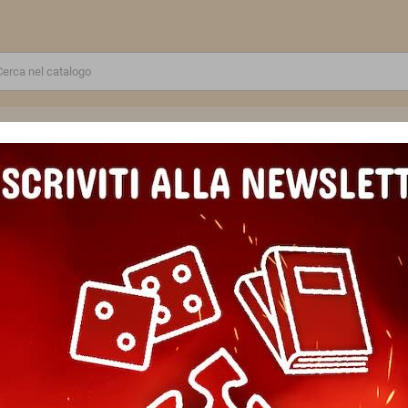
RE
GIOCATTOLI E MODELLINI
PUZZLE E COSTRUZIONI
SCUOLA E TEMPO LIBERO
 BUONANOTTE contiene 7 storie per FABA in italiano CIRCA 30 MINUTI
STORIE DELLA BUONANOTTE con
italiano CIRCA 30 MINUTI
Marca
FABA
Riferimento
9788831279956
EAN13
9788831279956