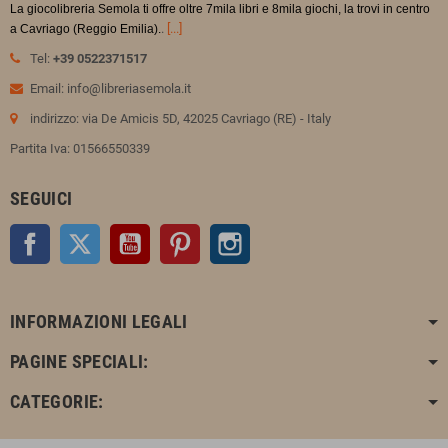
La giocolibreria Semola ti offre oltre 7mila libri e 8mila giochi, la trovi in
centro
.
[...]
a Cavriago (Reggio Emilia).
Tel:
+39 0522371517
Email: info@libreriasemola.it
indirizzo: via De Amicis 5D, 42025 Cavriago (RE) - Italy
Partita Iva: 01566550339
SEGUICI
Facebook
Twitter
YouTube
Pinterest
Instagram
INFORMAZIONI LEGALI
PAGINE SPECIALI:
CATEGORIE: