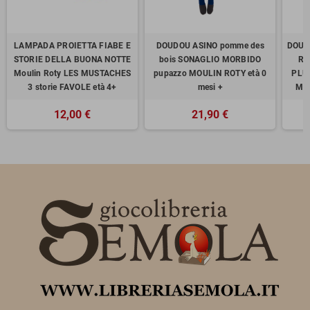
LAMPADA PROIETTA FIABE E
DOUDOU ASINO pomme des
DOUD
STORIE DELLA BUONA NOTTE
bois SONAGLIO MORBIDO
RO
Moulin Roty LES MUSTACHES
pupazzo MOULIN ROTY età 0
PLUI
3 storie FAVOLE età 4+
mesi +
MOU
12,00 €
21,90 €