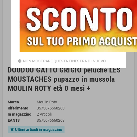
NON MOSTRARE QUESTA FINESTRA DI NUOVO.
DOUDOU GATTO GRIGIO peluche LES
MOUSTACHES pupazzo in mussola
MOULIN ROTY età 0 mesi +
Marca
Moulin Roty
Riferimento
3575676660263
In magazzino
2 Articoli
EAN13
3575676660263
Ultimi articoli in magazzino
notifications_active