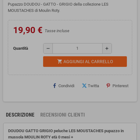
Pupazzo DOUDOU - GATTO - GRIGIO della collezione LES
MOUSTACHES di Moulin Roty.
19,90 €
Tasse incluse
remove
add
Quantità
shopping_cart
AGGIUNGI AL CARRELLO
Condividi
Twitta
Pinterest
DESCRIZIONE
RECENSIONI CLIENTI
DOUDOU GATTO GRIGIO peluche LES MOUSTACHES pupazzo in
mussola MOULIN ROTY età 0 mesi +