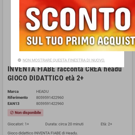
NON MOSTRARE QUESTA FINESTRA DI NUOVO.
INVENTA FIABE racconta CREA headu
GIOCO DIDATTICO età 2+
Marca
HEADU
Riferimento
8059591422960
EAN13
8059591422960
Non disponibile
block
Giocatori: 1+ Durata: circa 20 minuti Età: 2+
Gioco didattico INVENTA FIABE di Headu.