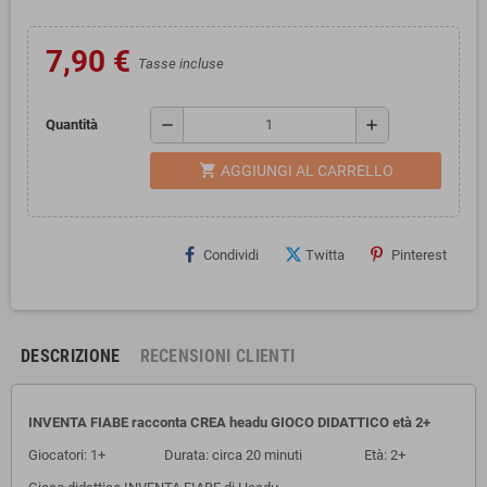
7,90 €
Tasse incluse
remove
add
Quantità
shopping_cart
AGGIUNGI AL CARRELLO
Condividi
Twitta
Pinterest
DESCRIZIONE
RECENSIONI CLIENTI
INVENTA FIABE racconta CREA headu GIOCO DIDATTICO età 2+
Giocatori: 1+ Durata: circa 20 minuti Età: 2+