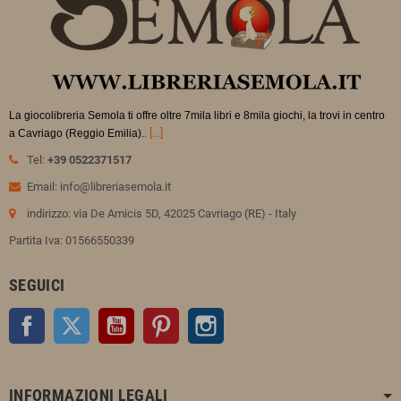
La giocolibreria Semola ti offre oltre 7mila libri e 8mila giochi, la trovi in
centro
.
[...]
a Cavriago (Reggio Emilia).
Tel:
+39 0522371517
Email: info@libreriasemola.it
indirizzo: via De Amicis 5D, 42025 Cavriago (RE) - Italy
Partita Iva: 01566550339
SEGUICI
Facebook
Twitter
YouTube
Pinterest
Instagram
INFORMAZIONI LEGALI