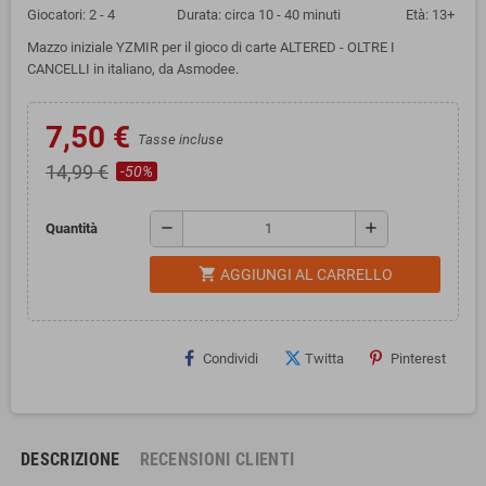
Giocatori: 2 - 4 Durata: circa 10 - 40 minuti Età: 13+
Mazzo iniziale YZMIR per il gioco di carte ALTERED - OLTRE I
CANCELLI in italiano, da Asmodee.
7,50 €
Tasse incluse
14,99 €
-50%
remove
add
Quantità
shopping_cart
AGGIUNGI AL CARRELLO
Condividi
Twitta
Pinterest
DESCRIZIONE
RECENSIONI CLIENTI