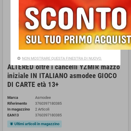
NON MOSTRARE QUESTA FINESTRA DI NUOVO.
ALTERED oltre i cancelli YZMIR mazzo
iniziale IN ITALIANO asmodee GIOCO
DI CARTE età 13+
Marca
Asmodee
Riferimento
3760397180385
In magazzino
2 Articoli
EAN13
3760397180385
Ultimi articoli in magazzino
notifications_active