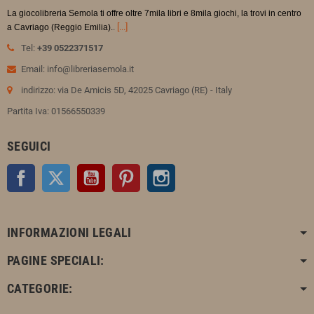
La giocolibreria Semola ti offre oltre 7mila libri e 8mila giochi, la trovi in
centro
.
[...]
a Cavriago (Reggio Emilia).
Tel:
+39 0522371517
Email: info@libreriasemola.it
indirizzo: via De Amicis 5D, 42025 Cavriago (RE) - Italy
Partita Iva: 01566550339
SEGUICI
Facebook
Twitter
YouTube
Pinterest
Instagram
INFORMAZIONI LEGALI
PAGINE SPECIALI:
CATEGORIE: