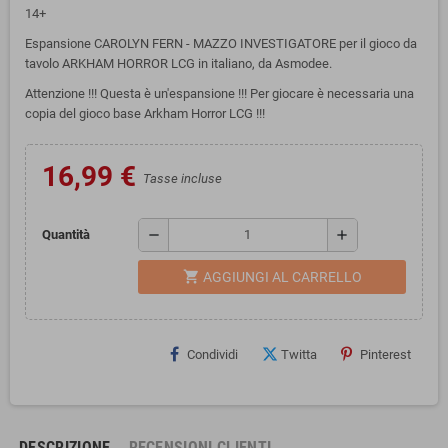
14+
Espansione CAROLYN FERN - MAZZO INVESTIGATORE per il gioco da
tavolo ARKHAM HORROR LCG in italiano, da Asmodee.
Attenzione !!! Questa è un'espansione !!! Per giocare è necessaria una
copia del gioco base Arkham Horror LCG !!!
16,99 €
Tasse incluse
remove
add
Quantità
shopping_cart
AGGIUNGI AL CARRELLO
Condividi
Twitta
Pinterest
DESCRIZIONE
RECENSIONI CLIENTI