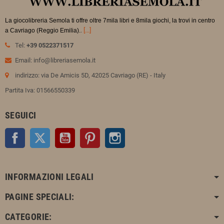
La giocolibreria Semola ti offre oltre 7mila libri e 8mila giochi, la trovi in
centro
.
[...]
a Cavriago (Reggio Emilia).
Tel:
+39 0522371517
Email: info@libreriasemola.it
indirizzo: via De Amicis 5D, 42025 Cavriago (RE) - Italy
Partita Iva: 01566550339
SEGUICI
Facebook
Twitter
YouTube
Pinterest
Instagram
INFORMAZIONI LEGALI
PAGINE SPECIALI:
CATEGORIE: