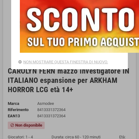
NON MOSTRARE QUESTA FINESTRA DI NUOVO.
CAROLYN FERN mazzo investigatore IN
ITALIANO espansione per ARKHAM
HORROR LCG età 14+
Marca
Asmodee
Riferimento
8413331372364
EAN13
8413331372364
Non disponibile
block
Giocatori: 1 - 4 Durata: circa 60 - 120 minuti Età: