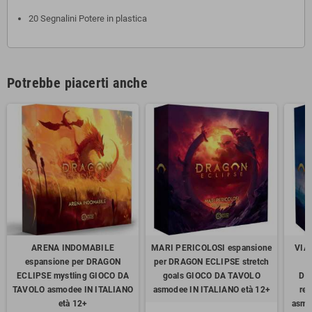
20 Segnalini Potere in plastica
Potrebbe piacerti anche
ARENA INDOMABILE
MARI PERICOLOSI espansione
VIA
espansione per DRAGON
per DRAGON ECLIPSE stretch
O
ECLIPSE mystling GIOCO DA
goals GIOCO DA TAVOLO
DR
TAVOLO asmodee IN ITALIANO
asmodee IN ITALIANO età 12+
re
età 12+
asmo