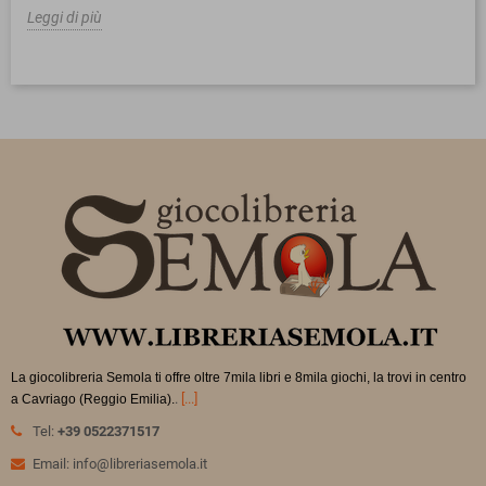
Leggi di più
La giocolibreria Semola ti offre oltre 7mila libri e 8mila giochi, la trovi in
centro
.
[...]
a Cavriago (Reggio Emilia).
Tel:
+39 0522371517
Email: info@libreriasemola.it