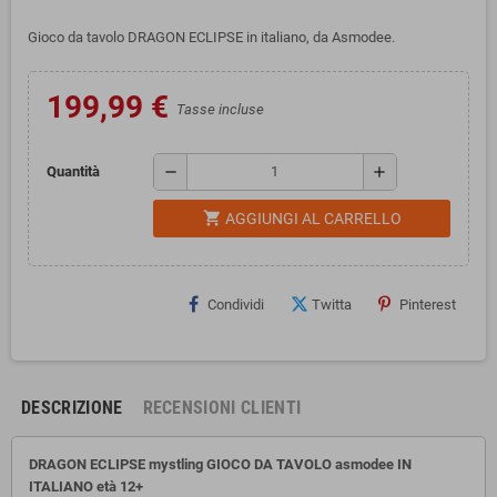
Gioco da tavolo DRAGON ECLIPSE in italiano, da Asmodee.
199,99 €
Tasse incluse
remove
add
Quantità
shopping_cart
AGGIUNGI AL CARRELLO
Condividi
Twitta
Pinterest
DESCRIZIONE
RECENSIONI CLIENTI
DRAGON ECLIPSE mystling GIOCO DA TAVOLO asmodee
IN
ITALIANO età 12+