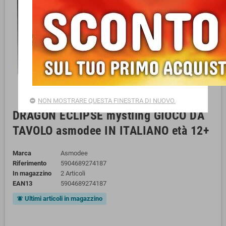
NON MOSTRARE QUESTA FINESTRA DI NUOVO.
DRAGON ECLIPSE mystling GIOCO DA
TAVOLO asmodee IN ITALIANO età 12+
Marca
Asmodee
Riferimento
5904689274187
In magazzino
2 Articoli
EAN13
5904689274187
Ultimi articoli in magazzino
notifications_active