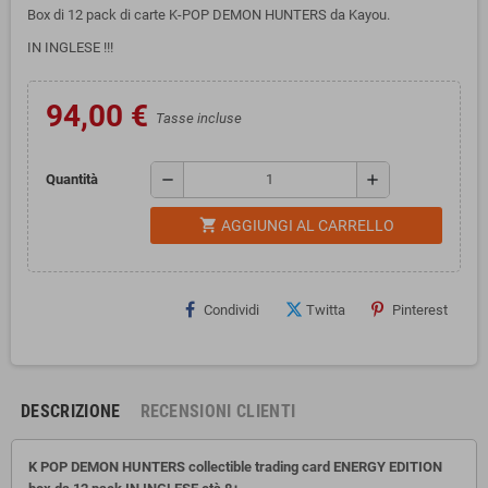
Box di 12 pack di carte K-POP DEMON HUNTERS da Kayou.
IN INGLESE !!!
94,00 €
Tasse incluse
remove
add
Quantità
shopping_cart
AGGIUNGI AL CARRELLO
Condividi
Twitta
Pinterest
DESCRIZIONE
RECENSIONI CLIENTI
K POP DEMON HUNTERS collectible trading card ENERGY EDITION