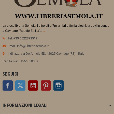
La giocolibreria Semola ti offre oltre 7mila libri e 8mila giochi, la trovi in
centro
.
[...]
a Cavriago (Reggio Emilia).
Tel:
+39 0522371517
Email: info@libreriasemola.it
indirizzo: via De Amicis 5D, 42025 Cavriago (RE) - Italy
Partita Iva: 01566550339
SEGUICI
Facebook
Twitter
YouTube
Pinterest
Instagram
INFORMAZIONI LEGALI