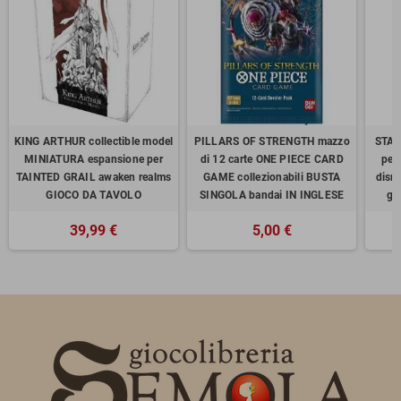
KING ARTHUR collectible model
PILLARS OF STRENGTH mazzo
STAR
MINIATURA espansione per
di 12 carte ONE PIECE CARD
per
TAINTED GRAIL awaken realms
GAME collezionabili BUSTA
disn
GIOCO DA TAVOLO
SINGOLA bandai IN INGLESE
ga
39,99 €
5,00 €