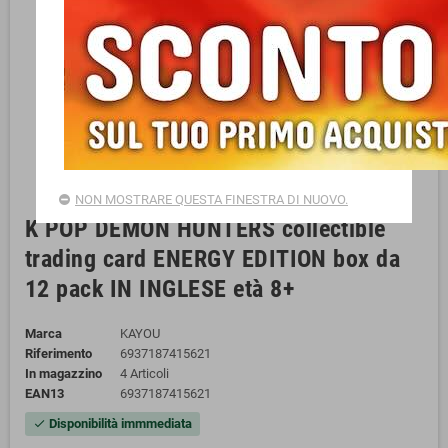
NON MOSTRARE QUESTA FINESTRA DI NUOVO.
K POP DEMON HUNTERS collectible
trading card ENERGY EDITION box da
12 pack IN INGLESE età 8+
Marca
KAYOU
Riferimento
6937187415621
In magazzino
4 Articoli
EAN13
6937187415621
Disponibilità immmediata
check