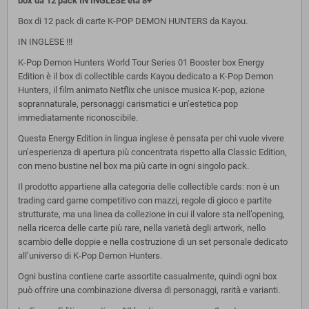
box da 12 pack IN INGLESE età 8+
Box di 12 pack di carte K-POP DEMON HUNTERS da Kayou.
IN INGLESE !!!
K-Pop Demon Hunters World Tour Series 01 Booster box Energy
Edition è il box di collectible cards Kayou dedicato a K-Pop Demon
Hunters, il film animato Netflix che unisce musica K-pop, azione
soprannaturale, personaggi carismatici e un’estetica pop
immediatamente riconoscibile.
Questa Energy Edition in lingua inglese è pensata per chi vuole vivere
un’esperienza di apertura più concentrata rispetto alla Classic Edition,
con meno bustine nel box ma più carte in ogni singolo pack.
Il prodotto appartiene alla categoria delle collectible cards: non è un
trading card game competitivo con mazzi, regole di gioco e partite
strutturate, ma una linea da collezione in cui il valore sta nell’opening,
nella ricerca delle carte più rare, nella varietà degli artwork, nello
scambio delle doppie e nella costruzione di un set personale dedicato
all’universo di K-Pop Demon Hunters.
Ogni bustina contiene carte assortite casualmente, quindi ogni box
può offrire una combinazione diversa di personaggi, rarità e varianti.