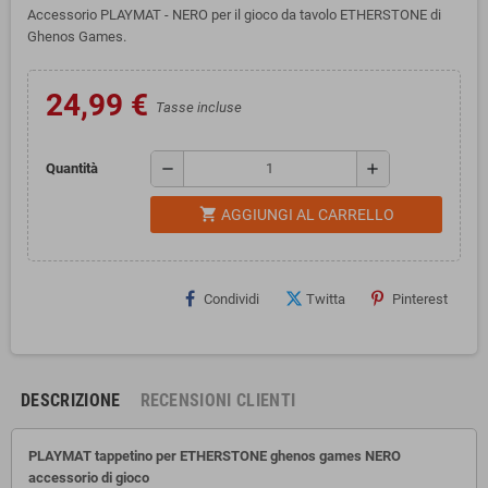
Accessorio PLAYMAT - NERO per il gioco da tavolo ETHERSTONE di
Ghenos Games.
24,99 €
Tasse incluse
remove
add
Quantità
shopping_cart
AGGIUNGI AL CARRELLO
Condividi
Twitta
Pinterest
DESCRIZIONE
RECENSIONI CLIENTI
PLAYMAT tappetino per ETHERSTONE ghenos games NERO
accessorio di gioco