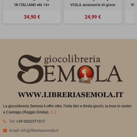
IN ITALIANO età 14+
VIOLA accessorio di gioco
VER
34,90 €
24,99 €
La giocolibreria Semola ti offre oltre 7mila libri e 8mila giochi, la trovi in
centro
.
[...]
a Cavriago (Reggio Emilia).
Tel:
+39 0522371517
Email: info@libreriasemola.it