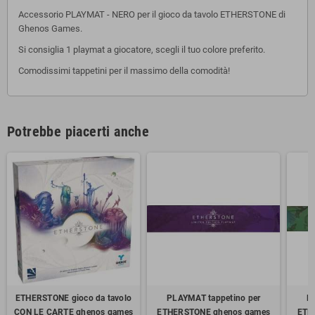
Accessorio PLAYMAT - NERO per il gioco da tavolo ETHERSTONE di
Ghenos Games.
Si consiglia 1 playmat a giocatore, scegli il tuo colore preferito.
Comodissimi tappetini per il massimo della comodità!
Potrebbe piacerti anche
ETHERSTONE gioco da tavolo
PLAYMAT tappetino per
P
CON LE CARTE ghenos games
ETHERSTONE ghenos games
ETH