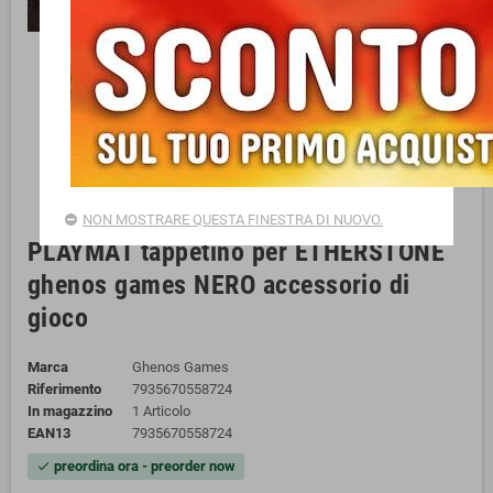
NON MOSTRARE QUESTA FINESTRA DI NUOVO.
PLAYMAT tappetino per ETHERSTONE
ghenos games NERO accessorio di
gioco
Marca
Ghenos Games
Riferimento
7935670558724
In magazzino
1 Articolo
EAN13
7935670558724
preordina ora - preorder now
check